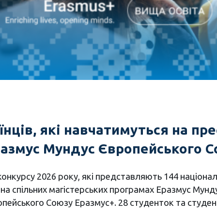
їнців, які навчатимуться на пр
размус Мундус Європейського 
конкурсу 2026 року, які представляють 144 націонал
ь на спільних магістерських програмах Еразмус Мунд
опейського Союзу Еразмус+. 28 студенток та студент