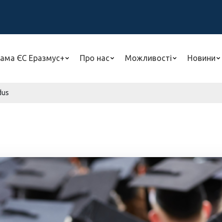
ама ЄС Еразмус+
Про нас
Можливості
Новини
dus