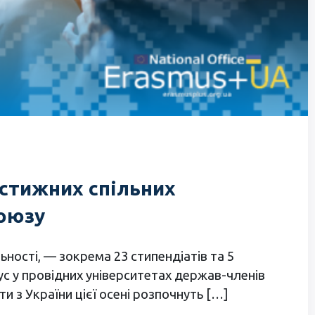
естижних спільних
Союзу
ьності, — зокрема 23 стипендіатів та 5
ус у провідних університетах держав-членів
и з України цієї осені розпочнуть […]