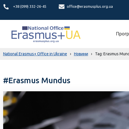
+38 (099) 332-26-45
office@erasmusplus.org.ua
Прогр
National Erasmus+ Office in Ukraine
›
Новини
›
Erasmus Mun
#Erasmus Mundus