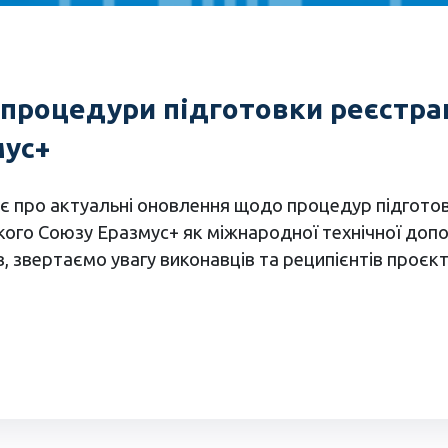
процедури підготовки реєстрац
мус+
ує про актуальні оновлення щодо процедур підготов
ого Союзу Еразмус+ як міжнародної технічної допом
в, звертаємо увагу виконавців та реципієнтів проє