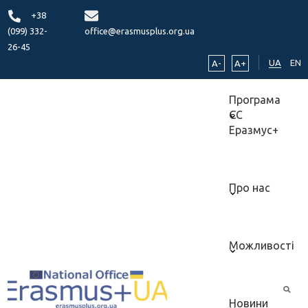
+38
(099) 332-
office@erasmusplus.org.ua
26-45
UA
EN
A-
A+
Програма
ЄС
Еразмус+
Про нас
Можливості
Новини