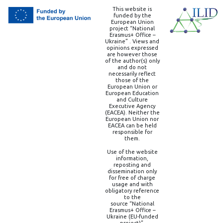
This website is
funded by the
European Union
project “National
Erasmus+ Office –
Ukraine” . Views and
opinions expressed
are however those
of the author(s) only
and do not
necessarily reflect
those of the
European Union or
European Education
and Culture
Executive Agency
(EACEA). Neither the
European Union nor
EACEA can be held
responsible for
them.
Use of the website
information,
reposting and
dissemination only
for free of charge
usage and with
obligatory reference
to the
source “National
Erasmus+ Office –
Ukraine (EU-funded