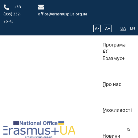
+38
(099) 332-
office@erasmusplus.org.ua
26-45
UA
EN
A-
A+
Програма
ЄС
Еразмус+
Про нас
Можливості
Новини