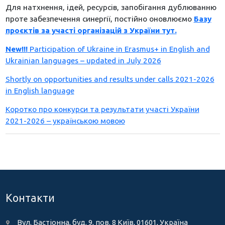
Для натхнення, ідей, ресурсів, запобігання дублюванню
проте забезпечення синергії, постійно оновлюємо
Базу
проєктів за участі організацій з України тут.
New!!!
Participation of Ukraine in Erasmus+ in English and
Ukrainian languages – updated in July 2026
Shortly on opportunities and results under calls 2021-2026
in English language
Коротко про конкурси та результати участі України
2021-2026 – українською мовою
Контакти
Вул. Бастіонна, буд. 9, пов. 8 Київ, 01601, Україна