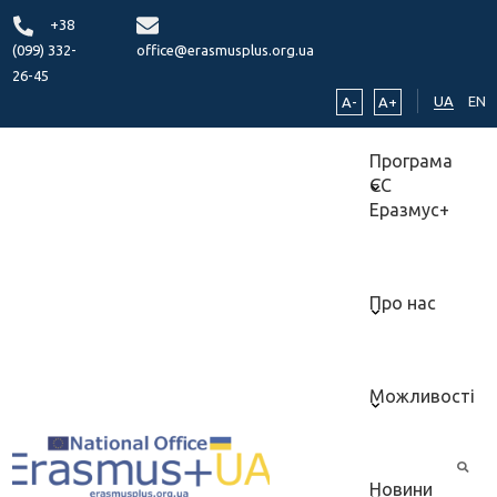
+38
(099) 332-
office@erasmusplus.org.ua
26-45
UA
EN
A-
A+
Програма
ЄС
Еразмус+
Про нас
Можливості
Новини