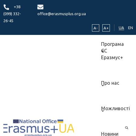
+38
(099) 332-
office@erasmusplus.org.ua
26-45
UA
EN
A-
A+
Програма
ЄС
Еразмус+
Про нас
Можливості
Новини