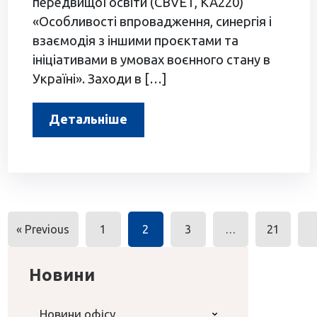
передвищої освіти (CBVET, KA220)
«Особливості впровадження, синергія і
взаємодія з іншими проєктами та
ініціативами в умовах воєнного стану в
Україні». Заходи в […]
Детальніше
Навігація
« Previous
1
2
3
…
21
за
записами
Новини
Новини офісу