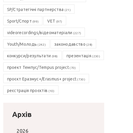
SP/Стратегічні партнерства
(21)
Sport/Спорт
VET
(99)
(97)
videorecordings/відеоматеріали
(227)
Youth/Молодь
законодавство
(242)
(28)
конкурси/результати
презентація
(98)
(230)
проект Темпус/Tempus project
(70)
проєкт Еразмус+/Erasmus+ project
(730)
реєстрація проєктів
(10)
Архів
2026