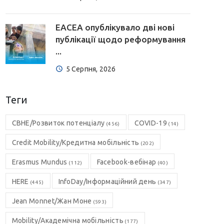
EACEA опублікувало дві нові
публікації щодо реформування
...
5 Серпня, 2026
Теги
CBHE/Розвиток потенціалу
COVID-19
(456)
(14)
Credit Mobility/Кредитна мобільність
(202)
Erasmus Mundus
Facebook-вебінар
(112)
(40)
HERE
InfoDay/Інформаційний день
(445)
(347)
Jean Monnet/Жан Моне
(593)
Mobility/Академічна мобільність
(177)