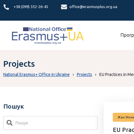
+38 (099) 332-26-45
office@erasmusplus.org.ua
Прогр
Projects
National Erasmus+ Office in Ukraine
›
Projects
›
EU Practices in Me
Пошук
Жан Мон
EU Prac