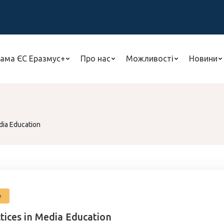
ама ЄС Еразмус+
Про нас
Можливості
Новини
dia Education
е
tices in Media Education