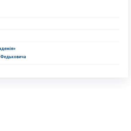
адемія»
я Федьковича