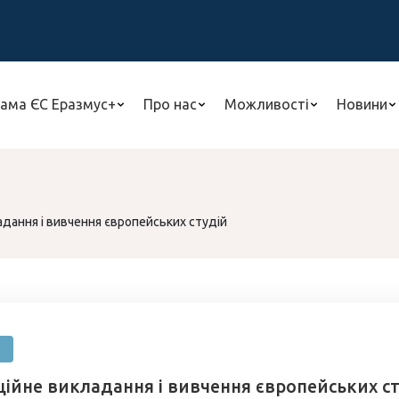
ама ЄС Еразмус+
Про нас
Можливості
Новини
адання і вивчення європейських студій
ційне викладання і вивчення європейських с