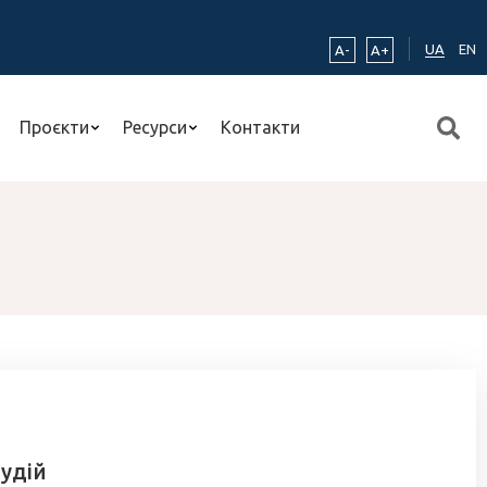
UA
EN
A-
A+
Проєкти
Ресурси
Контакти
тудій