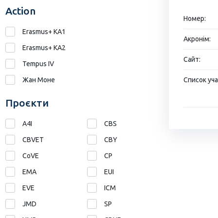
Action
Номер:
Erasmus+ KA1
Акронім:
Erasmus+ КА2
Сайт:
Tempus IV
Жан Моне
Список уча
Проєкти
A4I
CBS
CBVET
CBY
CoVE
CP
EMA
EUI
EVE
ICM
JMD
SP