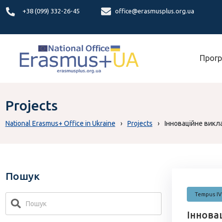
+38 (099) 332-26-45
office@erasmusplus.org.ua
Прогр
Projects
National Erasmus+ Office in Ukraine
›
Projects
›
Інноваційне викл
Пошук
Tempus IV
Іннова