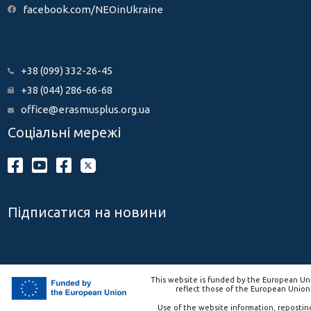
facebook.com/NEOinUkraine
+38 (099) 332-26-45
+38 (044) 286-66-68
office@erasmusplus.org.ua
Соціальні мережі
Підписатися на новини
This website is funded by the European Uni
reflect those of the European Union
Use of the website information, repostin