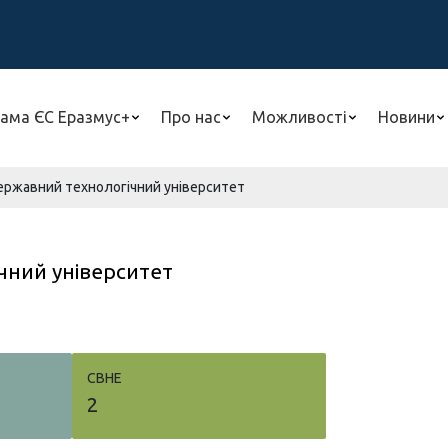
ама ЄС Еразмус+
Про нас
Можливості
Новини
ержавний технологічний університет
чний університет
СВНЕ
2