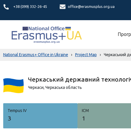
+38 (099) 332-26-45
office@erasmusplus.org.ua
Прогр
National Erasmus+ Office in Ukraine
›
Project Map
›
Черкаський д
Черкаський державний технологі
Черкаси,
Черкаська область
Tempus IV
ICM
3
1