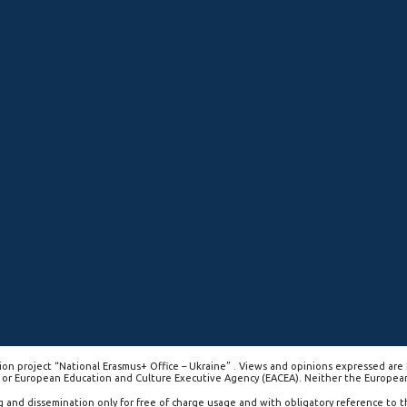
on project “National Erasmus+ Office – Ukraine” . Views and opinions expressed are 
 or European Education and Culture Executive Agency (EACEA). Neither the Europea
g and dissemination only for free of charge usage and with obligatory reference to 