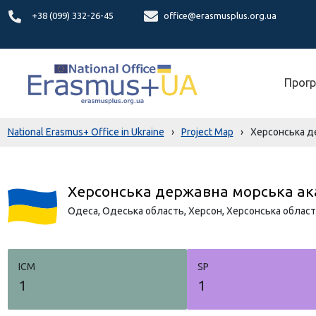
+38 (099) 332-26-45
office@erasmusplus.org.ua
Прогр
National Erasmus+ Office in Ukraine
›
Project Map
›
Херсонська д
Херсонська державна морська ак
Одеса,
Одеська область,
Херсон,
Херсонська област
ICM
SP
1
1