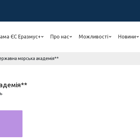
ама ЄС Еразмус+
Про нас
Можливості
Новини
ержавна морська академія**
адемія**
ь