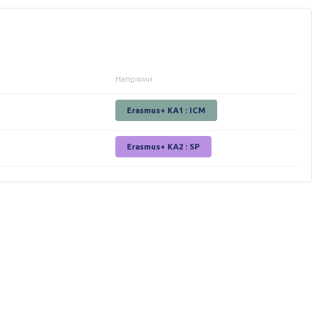
Напрями
Erasmus+ KA1 : ICM
Erasmus+ КА2 : SP