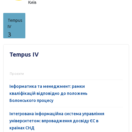
Київ
Tempus
IV
3
Tempus IV
Проєкти
Інформатика та менеджмент: рамки
кваліфікацій відповідно до положень
Болонського процесу
Інтегрована інформаційна система управління
університетом: впровадження досвіду ЄС в
країнах СНД