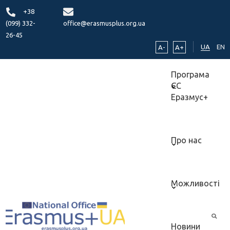
+38
(099) 332-
office@erasmusplus.org.ua
26-45
UA
EN
A-
A+
Програма
ЄС
Еразмус+
Про нас
Можливості
Новини