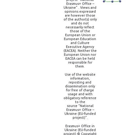
Erasmus+ Office –
Ukraine” . Views and
opinions expressed
are however those
of the author(s) only
and do not
necessarily reflect
those of the
European Union or
European Education
and Culture
Executive Agency
(EACEA). Neither the
European Union nor
EACEA can be held
responsible for
them.
Use of the website
information,
reposting and
dissemination only
for free of charge
usage and with
obligatory reference
to the
source “National
Erasmus+ Office –
Ukraine (EU-funded
project)”.
Erasmus+ Office in
Ukraine (EU-funded
project) © Copyright