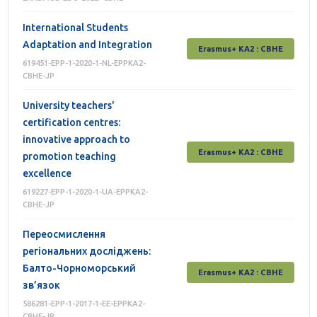
International Students
Adaptation and Integration
Erasmus+ КА2 : СВНЕ
619451-EPP-1-2020-1-NL-EPPKA2-
CBHE-JP
University teachers'
certification centres:
innovative approach to
Erasmus+ КА2 : СВНЕ
promotion teaching
excellence
619227-EPP-1-2020-1-UA-EPPKA2-
CBHE-JP
Переосмислення
регіональних досліджень:
Балто-Чорноморський
Erasmus+ КА2 : СВНЕ
зв’язок
586281-EPP-1-2017-1-EE-EPPKA2-
CBHE-JP