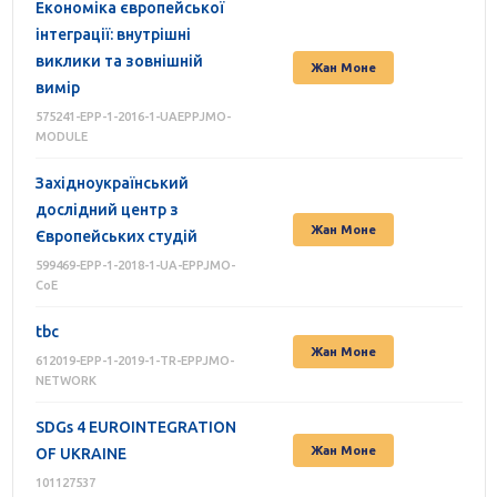
Економіка європейської
інтеграції: внутрішні
виклики та зовнішній
Жан Моне
вимір
575241-EPP-1-2016-1-UAEPPJMO-
MODULE
Західноукраїнський
дослідний центр з
Жан Моне
Європейських студій
599469-EPP-1-2018-1-UA-EPPJMO-
CoE
tbc
Жан Моне
612019-EPP-1-2019-1-TR-EPPJMO-
NETWORK
SDGs 4 EUROINTEGRATION
Жан Моне
OF UKRAINE
101127537