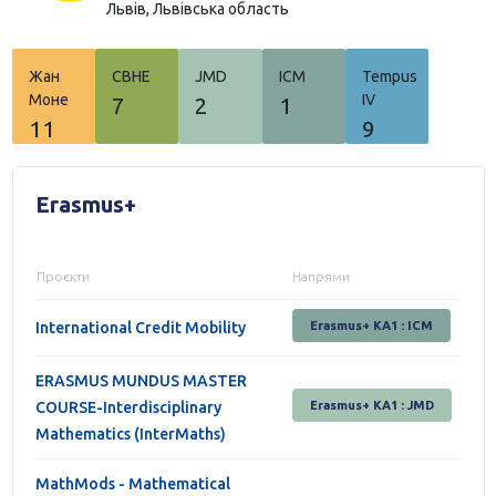
Львів,
Львівська область
Жан
СВНЕ
JMD
ICM
Tempus
Моне
IV
7
2
1
11
9
Erasmus+
Проєкти
Напрями
International Credit Mobility
Erasmus+ KA1 : ICM
ERASMUS MUNDUS MASTER
COURSE-Interdisciplinary
Erasmus+ KA1 : JMD
Mathematics (InterMaths)
MathMods - Mathematical