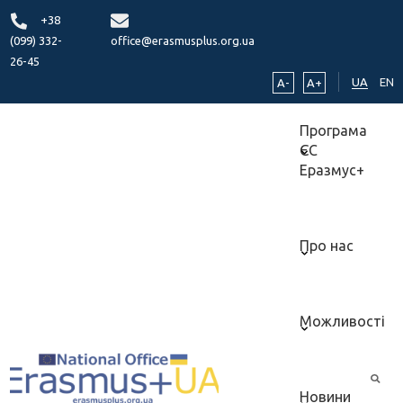
+38
(099) 332-
office@erasmusplus.org.ua
26-45
UA
EN
A-
A+
Програма
ЄС
Еразмус+
Про нас
Можливості
Новини