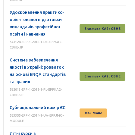
Удосконалення практико-
орієнтованої підготовки
викладачів професійної
Erasmus+ КА2 : СВНЕ
освіти і навчання
574124-EPP-1-2016-1-DE-EPPKA2-
CBHE-JP
Система забезпечення
якості в Україні: розвиток
на основі ENQA стандартів
Erasmus+ КА2 : СВНЕ
та правил
562013-EPP-1-2015-1-PL-EPPKA2-
CBHE-SP
Субнаціональний вимір ЄС
Жан Моне
553355-EPP-1-2014-1-UA-EPPJMO-
MODULE
Літні курси з