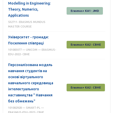
Modelling in Engineering:
Theory, Numerics,
Erasmus+ KA1 : JMD
Applications
532711- ERASMUS MUNDUS
MASTER COURSE
Університет - громади:
Посилення співпраці
Erasmus+ КА2 : СВНЕ
101083077 — UNICOM — ERASMUS-
EDU-2022- CBHE
Персоналізована модель
навчання студентів на
основі віртуального
навчального середовища
Erasmus+ КА2 : СВНЕ
інтелектуального
наставництва " Навчання
без обмежень"
101082928 — SMART-PL —
ERASMUS-EDU-2022- CBHE