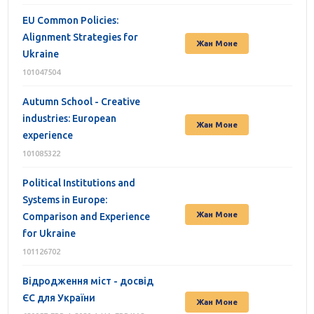
EU Common Policies:
Alignment Strategies for
Жан Моне
Ukraine
101047504
Autumn School - Creative
industries: European
Жан Моне
experience
101085322
Political Institutions and
Systems in Europe:
Жан Моне
Comparison and Experience
for Ukraine
101126702
Відродження міст - досвід
ЄС для України
Жан Моне