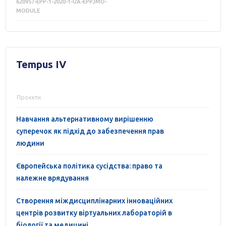
620957-EPP-1-2020-1-UA-EPPJMO-
MODULE
Tempus IV
Проєкти
Навчання альтернативному вирішенню
суперечок як підхід до забезпечення прав
людини
Європейська політика сусідства: право та
належне врядування
Cтворення міждисциплінарних інноваційних
центрів розвитку віртуальних лабораторій в
біології та медицині