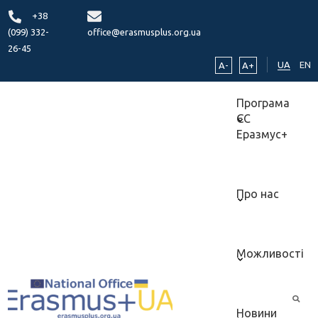
+38
(099) 332-
office@erasmusplus.org.ua
26-45
UA
EN
A-
A+
Програма
ЄС
Еразмус+
Про нас
Можливості
Новини