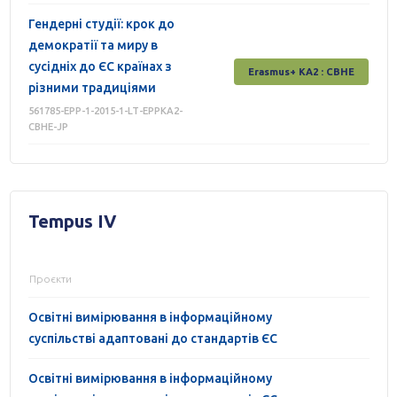
Гендерні студії: крок до
демократії та миру в
сусідніх до ЄС країнах з
Erasmus+ КА2 : СВНЕ
різними традиціями
561785-EPP-1-2015-1-LT-EPPKA2-
CBHE-JP
Tempus IV
Проєкти
Освітні вимірювання в інформаційному
суспільстві адаптовані до стандартів ЄС
Освітні вимірювання в інформаційному