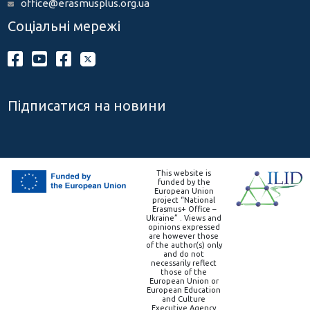
office@erasmusplus.org.ua
Соціальні мережі
Підписатися на новини
This website is
funded by the
European Union
project “National
Erasmus+ Office –
Ukraine” . Views and
opinions expressed
are however those
of the author(s) only
and do not
necessarily reflect
those of the
European Union or
European Education
and Culture
Executive Agency