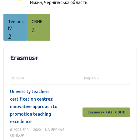
Ніжин,
Чернігівська область
Tempus
СВНЕ
IV
2
2
Erasmus+
Проєкти
Напрями
University teachers'
certification centres:
innovative approach to
Erasmus+ КА2 : СВНЕ
promotion teaching
excellence
619227-EPP-1-2020-1-UA-EPPKA2-
CBHE-JP