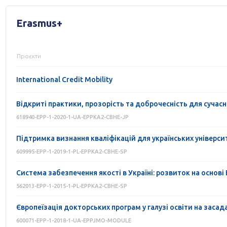
Erasmus+
Проєкти
International Credit Mobility
Відкриті практики, прозорість та доброчесність для сучас
618940-EPP-1-2020-1-UA-EPPKA2-CBHE-JP
Підтримка визнання кваліфікацій для українських універси
609995-EPP-1-2019-1-PL-EPPKA2-CBHE-SP
Система забезпечення якості в Україні: розвиток на основі
562013-EPP-1-2015-1-PL-EPPKA2-CBHE-SP
Європеїзація докторських програм у галузі освіти на заса
600071-EPP-1-2018-1-UA-EPPJMO-MODULE