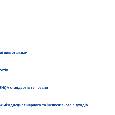
ної вищої школи
тетів
 ENQA стандартів та правил
дах міждисциплінарного та інклюзивного підходів