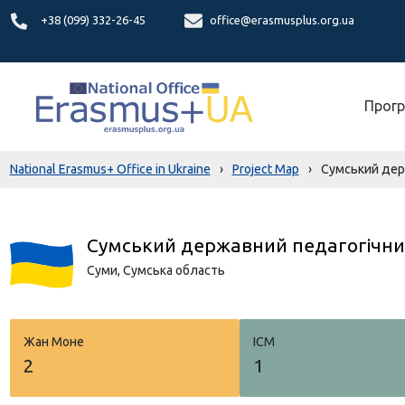
+38 (099) 332-26-45
office@erasmusplus.org.ua
Прогр
National Erasmus+ Office in Ukraine
›
Project Map
›
Сумський держ
Сумський державний педагогічний
Суми,
Сумська область
Жан Моне
ICM
2
1