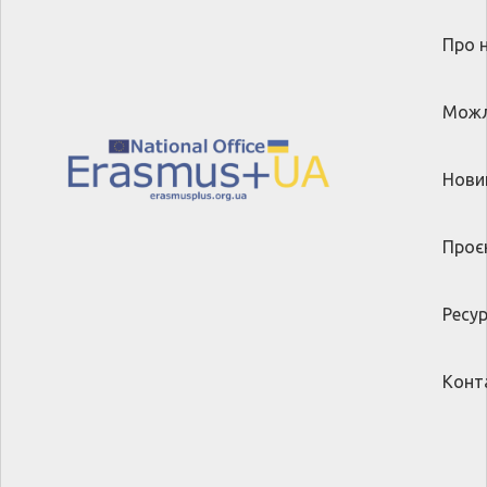
Про 
Можл
Нови
Проє
Ресу
Конт