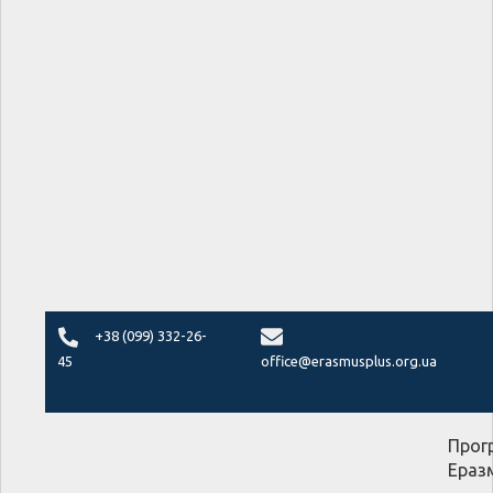
+38 (099) 332-26-
45
office@erasmusplus.org.ua
Прог
Ераз