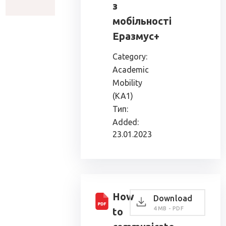
з
мобільності
Еразмус+
Category:
Academic
Mobility
(KA1)
Тип:
Added:
23.01.2023
How
Download
4 MB - PDF
to