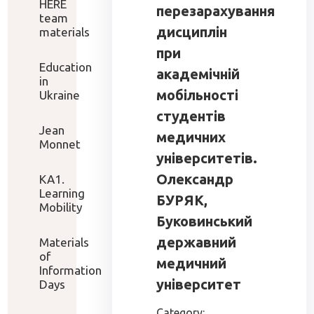
HERE
перезарахування
team
дисциплін
materials
при
Education
академічній
in
мобільності
Ukraine
студентів
Jean
медичних
Monnet
університетів.
Олександр
KA1.
Learning
БУРЯК,
Mobility
Буковинський
державний
Materials
of
медичний
Information
університет
Days
Category: