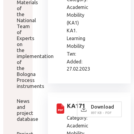
Materials
Academic
of
the
Mobility
National
(KA1)
Team
KA1.
of
Experts
Learning
on
Mobility
the
Тип:
implementation
Added:
of
the
27.02.2023
Bologna
Process
instruments
News
КА171
and
Download
project
897 KB - PDF
Category:
database
Academic
Mobility
Project