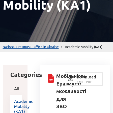
Mobility (KA1)
National Erasmus+ Office in Ukraine
›
Academic Mobility (KA1)
Categories
Мобільність
Download
6 MB - PDF
Еразмус+:
All
можливості
для
Academic
ЗВО
Mobility
(KA1)