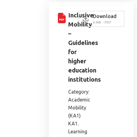
Inclusive
Download
6 MB - PDF
Mobility
–
Guidelines
for
higher
education
institutions
Category:
Academic
Mobility
(KA1)
KA1.
Learning