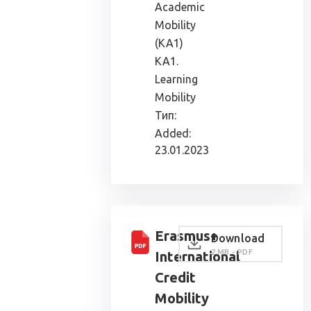
Academic
Mobility
(KA1)
KA1.
Learning
Mobility
Тип:
Added:
23.01.2023
Erasmus+
Download
2 MB - PDF
International
Credit
Mobility