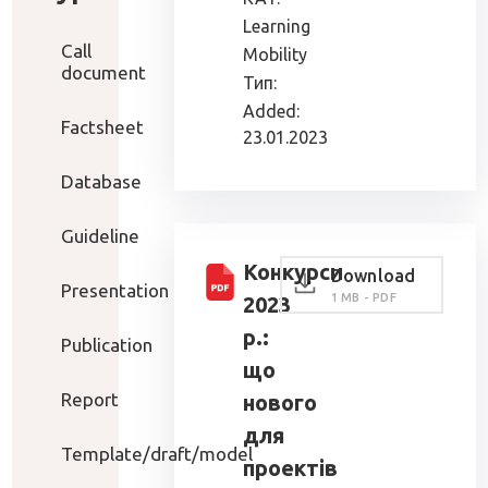
Learning
Call
Mobility
document
Тип:
Added:
Factsheet
23.01.2023
Database
Guideline
Конкурси
Download
Presentation
1 MB - PDF
2023
р.:
Publication
що
Report
нового
для
Template/draft/model
проектів