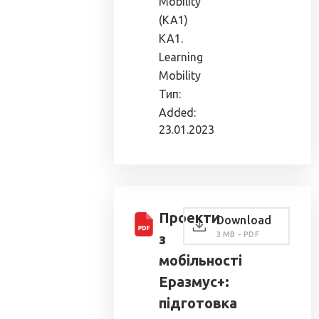
Mobility
(KA1)
KA1.
Learning
Mobility
Тип:
Added:
23.01.2023
Проекти
Download
3 MB - PDF
з
мобільності
Еразмус+:
підготовка