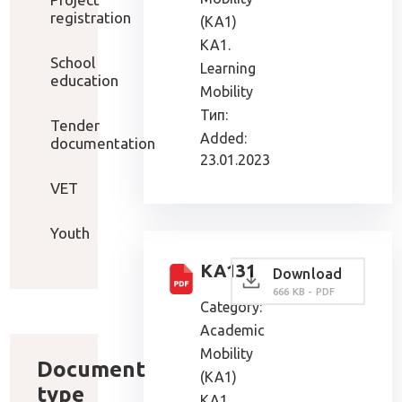
registration
(KA1)
KA1.
School
Learning
education
Mobility
Тип:
Tender
Added:
documentation
23.01.2023
VET
Youth
КА131
Download
666 KB - PDF
Category:
Academic
Mobility
Document
(KA1)
type
KA1.