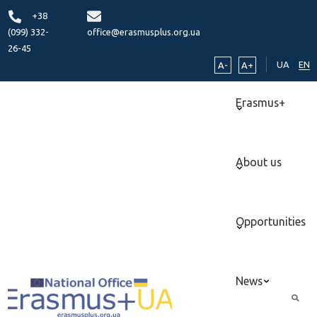
+38
(099) 332-
office@erasmusplus.org.ua
26-45
UA
EN
A-
A+
Erasmus+
About us
Opportunities
News