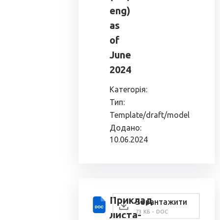
eng)
as
of
June
2024
Категорія:
Тип:
Template/draft/model
Додано:
10.06.2024
Приклад
Завантажити
73 КБ - DOC
листа-