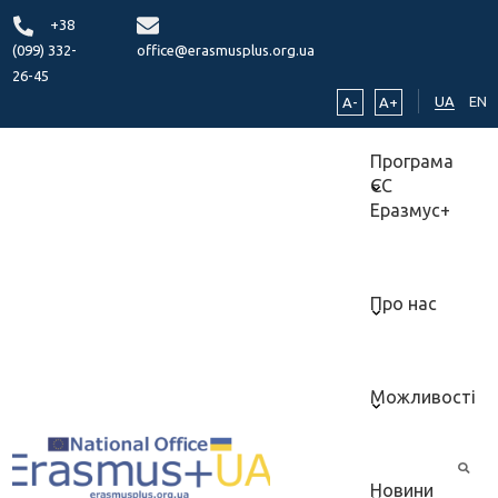
+38
(099) 332-
office@erasmusplus.org.ua
26-45
UA
EN
A-
A+
Програма
ЄС
Еразмус+
Про нас
Можливості
Новини