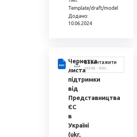
Тип:
Template/draft/model
Додано:
10.06.2024
Чернетка
Завантажити
102 КБ - DOC
листа
підтримки
від
Представництва
ЄС
в
Україні
(ukr,