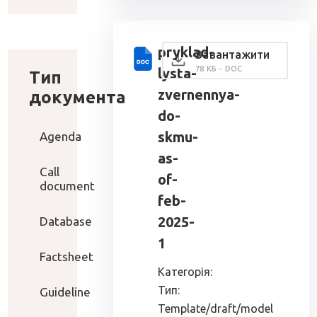
pryklad-
Завантажити
78 КБ - DOC
lysta-
Тип
zvernennya-
документа
do-
skmu-
Agenda
as-
Call
of-
document
feb-
2025-
Database
1
Factsheet
Категорія:
Тип:
Guideline
Template/draft/model