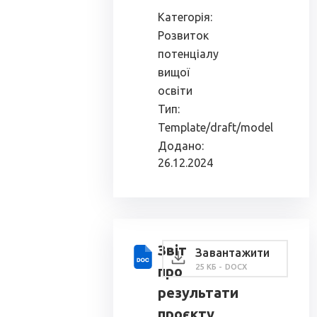
Категорія:
Розвиток
потенціалу
вищої
освіти
Тип:
Template/draft/model
Додано:
26.12.2024
Звіт
Завантажити
25 КБ - DOCX
про
результати
проєкту