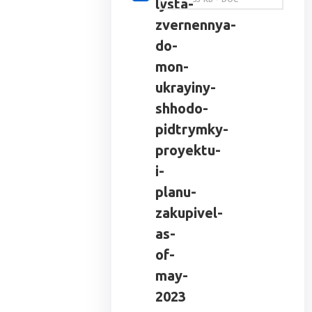
lysta-
zvernennya-
do-
mon-
ukrayiny-
shhodo-
pidtrymky-
proyektu-
i-
planu-
zakupivel-
as-
of-
may-
2023