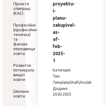
proyektu-
Проєкти
співпраці
i-
(КА2)
planu-
zakupivel-
Професійно
(професійно-
as-
технічна)
of-
та
фахова
feb-
передвища
2025-
освіта
1
Розвиток
потенціалу
Категорія:
вищої
Тип:
освіти
Template/draft/model
Додано:
Шкільна
20.02.2025
освіта