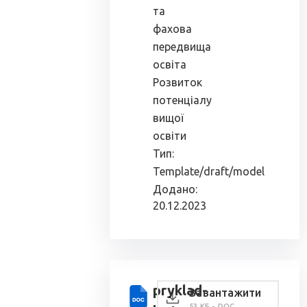
та
фахова
передвища
освіта
Розвиток
потенціалу
вищої
освіти
Тип:
Template/draft/model
Додано:
20.12.2023
pryklad-
Завантажити
53 КБ - DOC