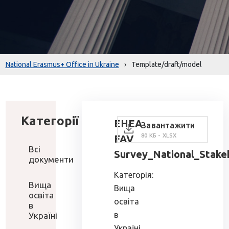
National Erasmus+ Office in Ukraine
›
Template/draft/model
Категорії
EHEA
Завантажити
80 КБ - XLSX
FAV
Всі
Survey_National_Stake
документи
Категорія:
Вища
Вища
освіта
освіта
в
в
Україні
Україні