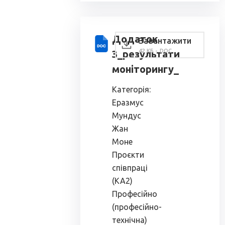
Додаток
Завантажити
42 КБ - DOC
3_результати
моніторингу_
Категорія:
Еразмус
Мундус
Жан
Моне
Проєкти
співпраці
(КА2)
Професійно
(професійно-
технічна)