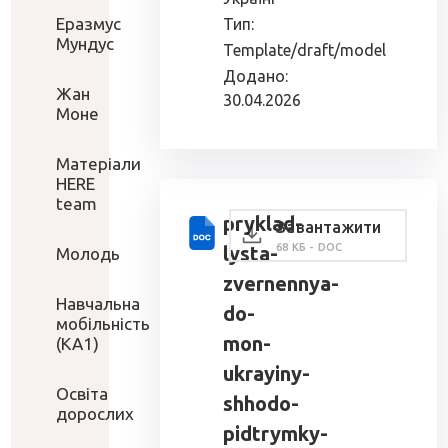
Еразмус
Тип:
Мундус
Template/draft/model
Додано:
Жан
30.04.2026
Моне
Матеріали
HERE
team
pryklad-
Завантажити
68 КБ - DOC
lysta-
Молодь
zvernennya-
Навчальна
do-
мобільність
mon-
(КА1)
ukrayiny-
Освіта
shhodo-
дорослих
pidtrymky-