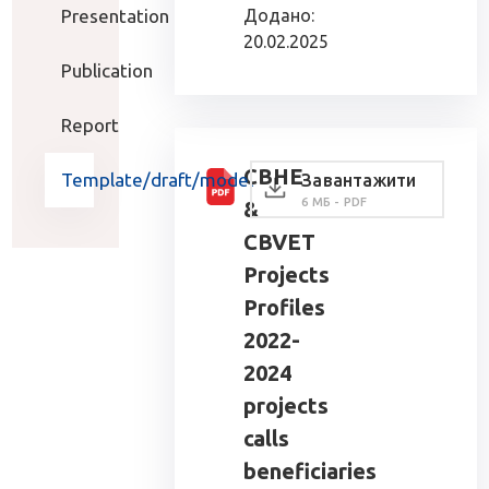
Presentation
Додано:
20.02.2025
Publication
Report
CBHE
Template/draft/model
Завантажити
6 МБ - PDF
&
CBVET
Projects
Profiles
2022-
2024
projects
calls
beneficiaries