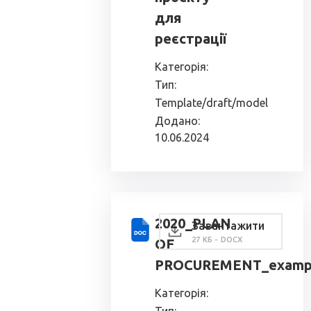
для
реєстрації
Категорія:
Тип:
Template/draft/model
Додано:
10.06.2024
2020_PLAN
Завантажити
27 КБ - DOCX
OF
PROCUREMENT_examp
Категорія: