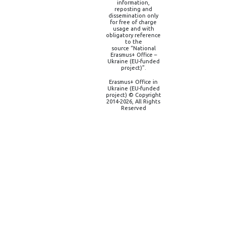
information,
reposting and
dissemination only
for free of charge
usage and with
obligatory reference
to the
source “National
Erasmus+ Office –
Ukraine (EU-funded
project)”.
Erasmus+ Office in
Ukraine (EU-funded
project) © Copyright
2014-2026, All Rights
Reserved