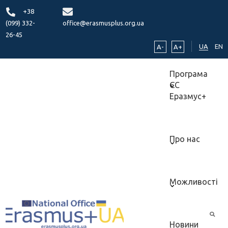
+38
(099) 332-
office@erasmusplus.org.ua
26-45
UA
EN
A-
A+
Програма
ЄС
Еразмус+
Про нас
Можливості
Новини