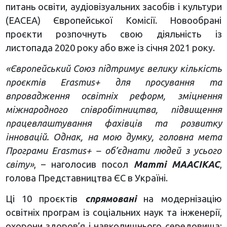
питань освіти, аудіовізуальних засобів і культури
(ЕАСЕА) Європейської Комісії. Новообрані
проєкти розпочнуть свою діяльність із
листопада 2020 року або вже із січня 2021 року.
«Європейський Союз підтримує велику кількість
проєктів Erasmus+ для просування та
впровадження освітніх реформ, зміцнення
міжнародного співробітництва, підвищення
працевлаштування фахівців та розвитку
інновацій. Однак, на мою думку, головна мета
Програми Erasmus+ – об’єднати людей з усього
світу»
, – наголосив посол
Матті МААСІКАС
,
голова Представництва ЄС в Україні.
Ці 10 проєктів
спрямовані
на модернізацію
освітніх програм із соціальних наук та інженерії,
охорони здоров’я і навколишнього середовища;