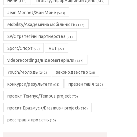
HERE
InfoDay/Інформаційний день
(445)
(347)
Jean Monnet/Жан Моне
(593)
Mobility/Академічна мобільність
(177)
SP/Стратегічні партнерства
(21)
Sport/Спорт
VET
(99)
(97)
videorecordings/відеоматеріали
(227)
Youth/Молодь
законодавство
(242)
(28)
конкурси/результати
презентація
(98)
(230)
проект Темпус/Tempus project
(70)
проєкт Еразмус+/Erasmus+ project
(730)
реєстрація проєктів
(10)