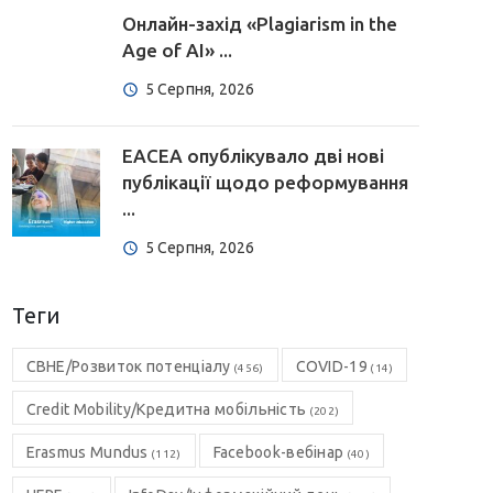
Онлайн-захід «Plagiarism in the
Age of AI» ...
5 Серпня, 2026
EACEA опублікувало дві нові
публікації щодо реформування
...
5 Серпня, 2026
Теги
CBHE/Розвиток потенціалу
COVID-19
(456)
(14)
Credit Mobility/Кредитна мобільність
(202)
Erasmus Mundus
Facebook-вебінар
(112)
(40)