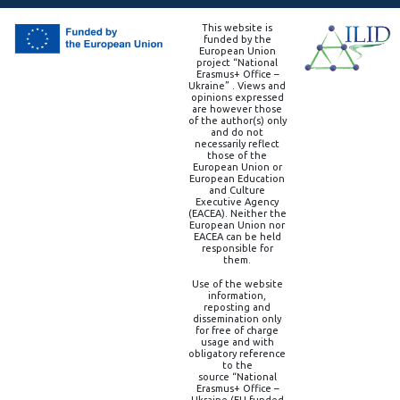
This website is
funded by the
European Union
project “National
Erasmus+ Office –
Ukraine” . Views and
opinions expressed
are however those
of the author(s) only
and do not
necessarily reflect
those of the
European Union or
European Education
and Culture
Executive Agency
(EACEA). Neither the
European Union nor
EACEA can be held
responsible for
them.
Use of the website
information,
reposting and
dissemination only
for free of charge
usage and with
obligatory reference
to the
source “National
Erasmus+ Office –