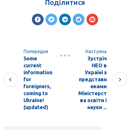
Поділитися
Попередня
Наступна
Some
Зустріч
current
НЕО в
information
Україні з
for
представн
foreigners,
иками
coming to
Міністерст
Ukraine!
ва освіти і
(updated)
науки ...