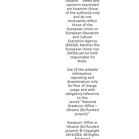
Ukraine” . Views and
opinions expressed
are however those
of the author(s) only
and do not
necessarily reflect
those of the
European Union or
European Education
and Culture
Executive Agency
(EACEA). Neither the
European Union nor
EACEA can be held
responsible for
them.
Use of the website
information,
reposting and
dissemination only
for free of charge
usage and with
obligatory reference
to the
source “National
Erasmus+ Office –
Ukraine (EU-funded
project)”.
Erasmus+ Office in
Ukraine (EU-funded
project) © Copyright
2014-2026, All Rights
Reserved