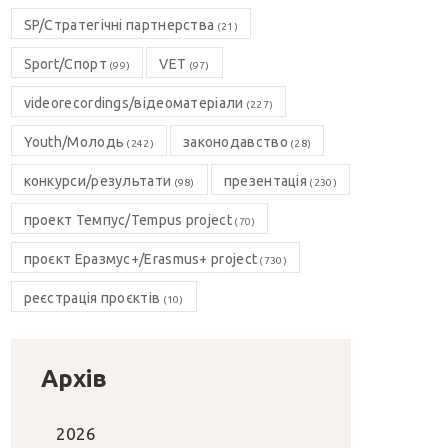
SP/Стратегічні партнерства
(21)
Sport/Спорт
VET
(99)
(97)
videorecordings/відеоматеріали
(227)
Youth/Молодь
законодавство
(242)
(28)
конкурси/результати
презентація
(98)
(230)
проект Темпус/Tempus project
(70)
проєкт Еразмус+/Erasmus+ project
(730)
реєстрація проєктів
(10)
Архів
2026