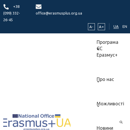
+38
(099) 332-
office@erasmusplus.org.ua
26-45
UA
EN
A-
A+
Програма
ЄС
Еразмус+
Про нас
Можливості
Новини