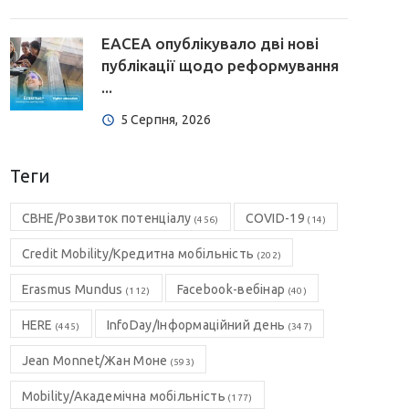
EACEA опублікувало дві нові
публікації щодо реформування
...
5 Серпня, 2026
Теги
CBHE/Розвиток потенціалу
COVID-19
(456)
(14)
Credit Mobility/Кредитна мобільність
(202)
Erasmus Mundus
Facebook-вебінар
(112)
(40)
HERE
InfoDay/Інформаційний день
(445)
(347)
Jean Monnet/Жан Моне
(593)
Mobility/Академічна мобільність
(177)