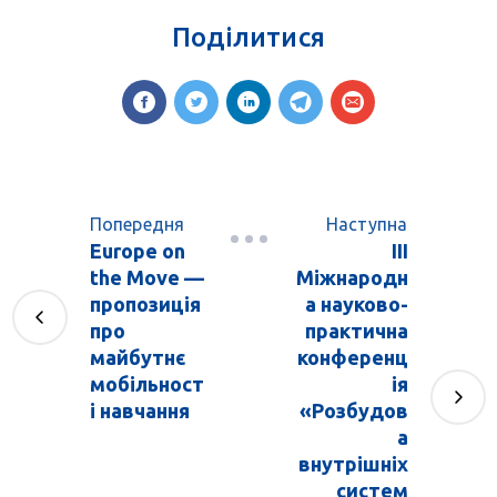
Поділитися
Попередня
Наступна
Europe on
ІІІ
the Move —
Міжнародн
пропозиція
а науково-
про
практична
майбутнє
конференц
мобільност
ія
і навчання
«Розбудов
а
внутрішніх
систем