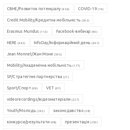
CBHE/Розвиток потенціалу
COVID-19
(456)
(14)
Credit Mobility/Кредитна мобільність
(202)
Erasmus Mundus
Facebook-вебінар
(112)
(40)
HERE
InfoDay/Інформаційний день
(445)
(347)
Jean Monnet/Жан Моне
(593)
Mobility/Академічна мобільність
(177)
SP/Стратегічні партнерства
(21)
Sport/Спорт
VET
(99)
(97)
videorecordings/відеоматеріали
(227)
Youth/Молодь
законодавство
(242)
(28)
конкурси/результати
презентація
(98)
(230)