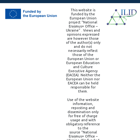
This website is
funded by the
European Union
project “National
Erasmus+ Office –
Ukraine” . Views and
opinions expressed
are however those
of the author(s) only
and do not
necessarily reflect
those of the
European Union or
European Education
and Culture
Executive Agency
(EACEA). Neither the
European Union nor
EACEA can be held
responsible for
them.
Use of the website
information,
reposting and
dissemination only
for free of charge
usage and with
obligatory reference
to the
source “National
Erasmus+ Office –