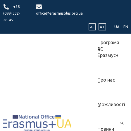
+38
(099) 332-
office@erasmusplus.org.ua
26-45
UA
EN
A-
A+
Програма
ЄС
Еразмус+
Про нас
Можливості
Новини