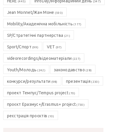
HERE
InfoDay/Інформаційний день
(445)
(347)
Jean Monnet/Жан Моне
(593)
Mobility/Академічна мобільність
(177)
SP/Стратегічні партнерства
(21)
Sport/Спорт
VET
(99)
(97)
videorecordings/відеоматеріали
(227)
Youth/Молодь
законодавство
(242)
(28)
конкурси/результати
презентація
(98)
(230)
проект Темпус/Tempus project
(70)
проєкт Еразмус+/Erasmus+ project
(730)
реєстрація проєктів
(10)