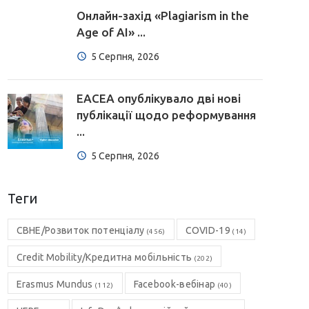
Онлайн-захід «Plagiarism in the
Age of AI» ...
5 Серпня, 2026
EACEA опублікувало дві нові
публікації щодо реформування
...
5 Серпня, 2026
Теги
CBHE/Розвиток потенціалу
COVID-19
(456)
(14)
Credit Mobility/Кредитна мобільність
(202)
Erasmus Mundus
Facebook-вебінар
(112)
(40)