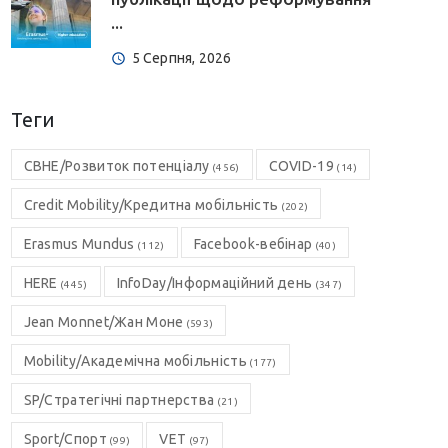
...
5 Серпня, 2026
Теги
CBHE/Розвиток потенціалу
COVID-19
(456)
(14)
Credit Mobility/Кредитна мобільність
(202)
Erasmus Mundus
Facebook-вебінар
(112)
(40)
HERE
InfoDay/Інформаційний день
(445)
(347)
Jean Monnet/Жан Моне
(593)
Mobility/Академічна мобільність
(177)
SP/Стратегічні партнерства
(21)
Sport/Спорт
VET
(99)
(97)