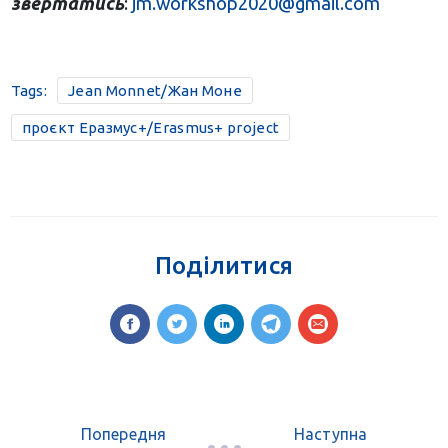
звертатись
:
jm.workshop2020@gmail.com
Tags:
Jean Monnet/Жан Моне
проєкт Еразмус+/Erasmus+ project
Поділитися
Попередня
Наступна