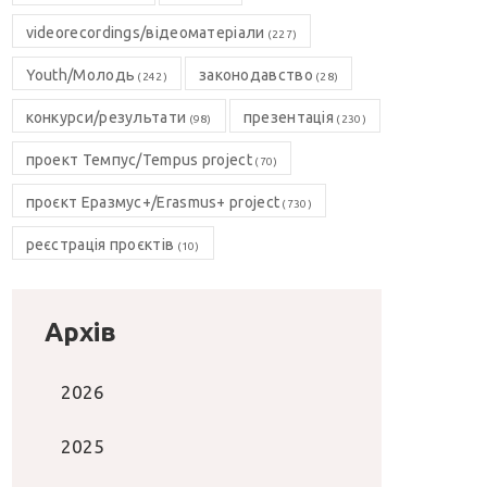
videorecordings/відеоматеріали
(227)
Youth/Молодь
законодавство
(242)
(28)
конкурси/результати
презентація
(98)
(230)
проект Темпус/Tempus project
(70)
проєкт Еразмус+/Erasmus+ project
(730)
реєстрація проєктів
(10)
Архів
2026
2025