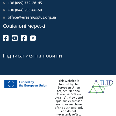
+38 (099) 332-26-45
+38 (044) 286-66-68
office@erasmusplus.org.ua
Соціальні мережі
Підписатися на новини
This website is
funded by the
European Union
project “National
Erasmus+ Office –
Ukraine” . Views and
opinions expressed
are however those
of the author(s) only
and do not
necessarily reflect