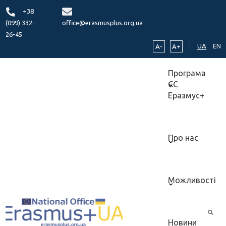
+38
(099) 332-
office@erasmusplus.org.ua
26-45
UA
EN
A-
A+
Програма
ЄС
Еразмус+
Про нас
Можливості
Новини