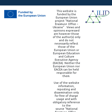
This website is
funded by the
European Union
project “National
Erasmus+ Office –
Ukraine” . Views and
opinions expressed
are however those
of the author(s) only
and do not
necessarily reflect
those of the
European Union or
European Education
and Culture
Executive Agency
(EACEA). Neither the
European Union nor
EACEA can be held
responsible for
them.
Use of the website
information,
reposting and
dissemination only
for free of charge
usage and with
obligatory reference
to the
source “National
Erasmus+ Office –