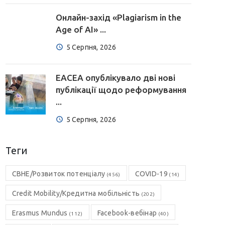
Онлайн-захід «Plagiarism in the
Age of AI» ...
5 Серпня, 2026
EACEA опублікувало дві нові
публікації щодо реформування
...
5 Серпня, 2026
Теги
CBHE/Розвиток потенціалу
COVID-19
(456)
(14)
Credit Mobility/Кредитна мобільність
(202)
Erasmus Mundus
Facebook-вебінар
(112)
(40)