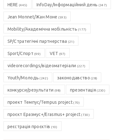
HERE
InfoDay/Інформаційний день
(445)
(347)
Jean Monnet/Жан Моне
(593)
Mobility/Академічна мобільність
(177)
SP/Стратегічні партнерства
(21)
Sport/Спорт
VET
(99)
(97)
videorecordings/відеоматеріали
(227)
Youth/Молодь
законодавство
(242)
(28)
конкурси/результати
презентація
(98)
(230)
проект Темпус/Tempus project
(70)
проєкт Еразмус+/Erasmus+ project
(730)
реєстрація проєктів
(10)