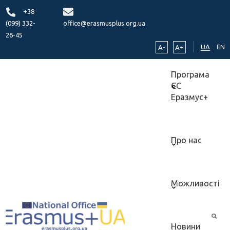
+38
(099) 332-
office@erasmusplus.org.ua
26-45
UA
EN
A-
A+
Програма
ЄС
Еразмус+
Про нас
Можливості
Новини