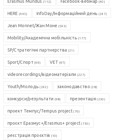
Erasmus Mundus
Facebook-вебінар
(112)
(40)
HERE
InfoDay/Інформаційний день
(445)
(347)
Jean Monnet/Жан Моне
(593)
Mobility/Академічна мобільність
(177)
SP/Стратегічні партнерства
(21)
Sport/Спорт
VET
(99)
(97)
videorecordings/відеоматеріали
(227)
Youth/Молодь
законодавство
(242)
(28)
конкурси/результати
презентація
(98)
(230)
проект Темпус/Tempus project
(70)
проєкт Еразмус+/Erasmus+ project
(730)
реєстрація проєктів
(10)