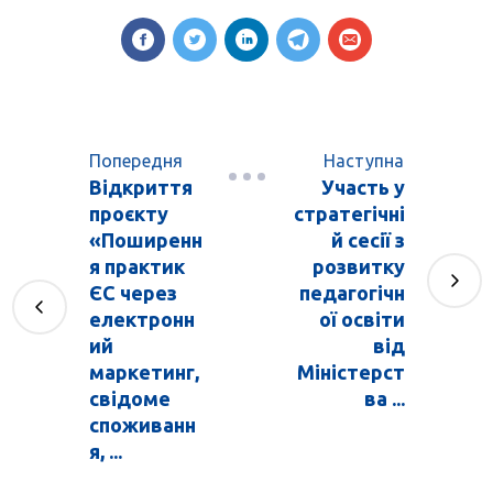
Попередня
Наступна
Відкриття
Участь у
проєкту
стратегічні
«Поширенн
й сесії з
я практик
розвитку
ЄС через
педагогічн
електронн
ої освіти
ий
від
маркетинг,
Міністерст
свідоме
ва ...
споживанн
я, ...