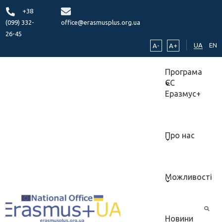
+38
(099) 332-
office@erasmusplus.org.ua
26-45
UA
EN
A-
A+
Програма
ЄС
Еразмус+
Про нас
Можливості
Новини