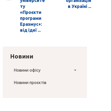
університе
організацій
ту
в Україні ...
«Проєкти
програми
Еразмус+:
від ідеї ...
Новини
Новини офісу
Новини проєктів