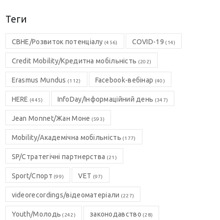
Теги
CBHE/Розвиток потенціалу
COVID-19
(456)
(14)
Credit Mobility/Кредитна мобільність
(202)
Erasmus Mundus
Facebook-вебінар
(112)
(40)
HERE
InfoDay/Інформаційний день
(445)
(347)
Jean Monnet/Жан Моне
(593)
Mobility/Академічна мобільність
(177)
SP/Стратегічні партнерства
(21)
Sport/Спорт
VET
(99)
(97)
videorecordings/відеоматеріали
(227)
Youth/Молодь
законодавство
(242)
(28)