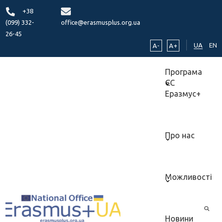
+38
(099) 332-
office@erasmusplus.org.ua
26-45
UA
EN
A-
A+
Програма
ЄС
Еразмус+
Про нас
Можливості
Новини