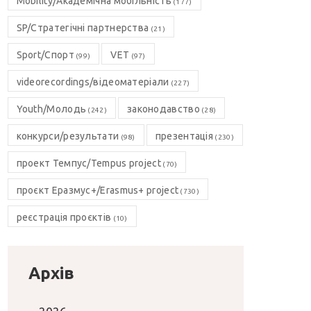
Mobility/Академічна мобільність
(177)
SP/Стратегічні партнерства
(21)
Sport/Спорт
VET
(99)
(97)
videorecordings/відеоматеріали
(227)
Youth/Молодь
законодавство
(242)
(28)
конкурси/результати
презентація
(98)
(230)
проект Темпус/Tempus project
(70)
проєкт Еразмус+/Erasmus+ project
(730)
реєстрація проєктів
(10)
Архів