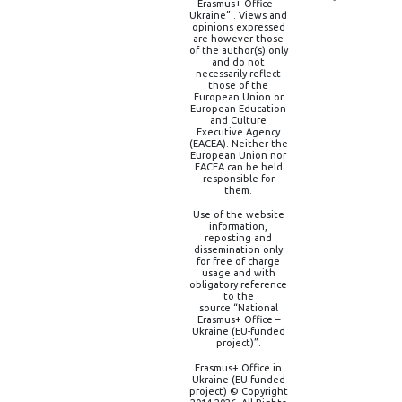
Erasmus+ Office –
Ukraine” . Views and
opinions expressed
are however those
of the author(s) only
and do not
necessarily reflect
those of the
European Union or
European Education
and Culture
Executive Agency
(EACEA). Neither the
European Union nor
EACEA can be held
responsible for
them.
Use of the website
information,
reposting and
dissemination only
for free of charge
usage and with
obligatory reference
to the
source “National
Erasmus+ Office –
Ukraine (EU-funded
project)”.
Erasmus+ Office in
Ukraine (EU-funded
project) © Copyright