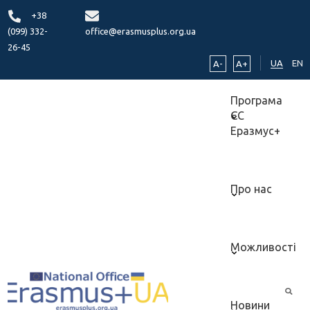
+38
(099) 332-
office@erasmusplus.org.ua
26-45
UA
EN
A-
A+
Програма
ЄС
Еразмус+
Про нас
Можливості
Новини