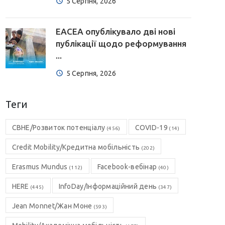
5 Серпня, 2026
EACEA опублікувало дві нові
публікації щодо реформування
...
5 Серпня, 2026
Теги
CBHE/Розвиток потенціалу
COVID-19
(456)
(14)
Credit Mobility/Кредитна мобільність
(202)
Erasmus Mundus
Facebook-вебінар
(112)
(40)
HERE
InfoDay/Інформаційний день
(445)
(347)
Jean Monnet/Жан Моне
(593)