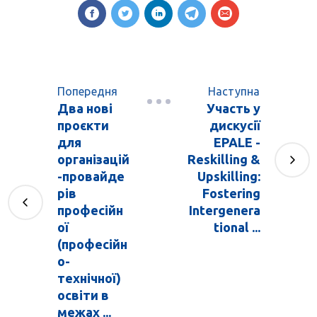
Попередня
Наступна
Два нові
Участь у
проєкти
дискусії
для
EPALE -
організацій
Reskilling &
-провайде
Upskilling:
рів
Fostering
професійн
Intergenera
ої
tional ...
(професійн
о-
технічної)
освіти в
межах ...