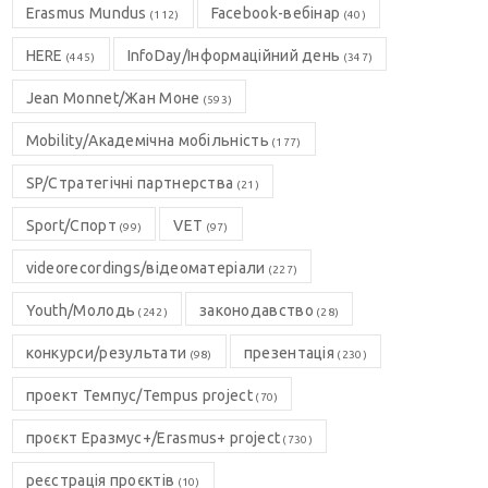
Erasmus Mundus
Facebook-вебінар
(112)
(40)
HERE
InfoDay/Інформаційний день
(445)
(347)
Jean Monnet/Жан Моне
(593)
Mobility/Академічна мобільність
(177)
SP/Стратегічні партнерства
(21)
Sport/Спорт
VET
(99)
(97)
videorecordings/відеоматеріали
(227)
Youth/Молодь
законодавство
(242)
(28)
конкурси/результати
презентація
(98)
(230)
проект Темпус/Tempus project
(70)
проєкт Еразмус+/Erasmus+ project
(730)
реєстрація проєктів
(10)