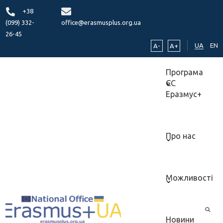
+38
(099) 332-
office@erasmusplus.org.ua
26-45
UA
EN
A-
A+
Програма
ЄС
Еразмус+
Про нас
Можливості
Новини