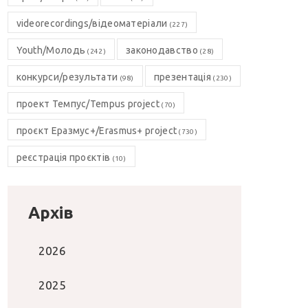
videorecordings/відеоматеріали
(227)
Youth/Молодь
законодавство
(242)
(28)
конкурси/результати
презентація
(98)
(230)
проект Темпус/Tempus project
(70)
проєкт Еразмус+/Erasmus+ project
(730)
реєстрація проєктів
(10)
Архів
2026
2025