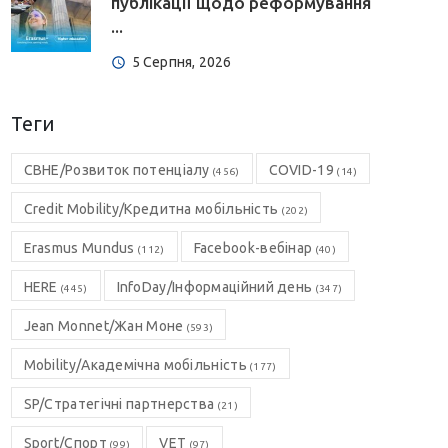
публікації щодо реформування
...
5 Серпня, 2026
Теги
CBHE/Розвиток потенціалу
COVID-19
(456)
(14)
Credit Mobility/Кредитна мобільність
(202)
Erasmus Mundus
Facebook-вебінар
(112)
(40)
HERE
InfoDay/Інформаційний день
(445)
(347)
Jean Monnet/Жан Моне
(593)
Mobility/Академічна мобільність
(177)
SP/Стратегічні партнерства
(21)
Sport/Спорт
VET
(99)
(97)