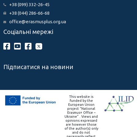
+38 (099) 332-26-45
+38 (044) 286-66-68
office@erasmusplus.org.ua
Соціальні мережі
Підписатися на новини
This website is
funded by the
European Union
project “National
Erasmus+ Office –
Ukraine” . Views and
opinions expressed
are however those
of the author(s) only
and do not
necessarily reflect