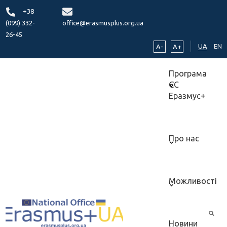
+38
(099) 332-
office@erasmusplus.org.ua
26-45
UA
EN
A-
A+
Програма
ЄС
Еразмус+
Про нас
Можливості
Новини