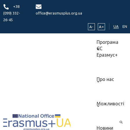
+38
(099) 332-
office@erasmusplus.org.ua
26-45
UA
EN
A-
A+
Програма
ЄС
Еразмус+
Про нас
Можливості
Новини