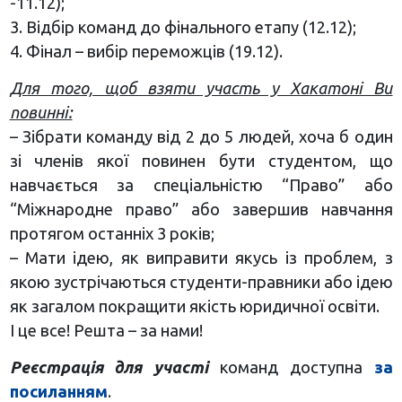
-11.12);
3. Відбір команд до фінального етапу (12.12);
4. Фінал – вибір переможців (19.12).
Для того, щоб взяти участь у Хакатоні Ви
повинні:
– Зібрати команду від 2 до 5 людей, хоча б один
зі членів якої повинен бути студентом, що
навчається за спеціальністю “Право” або
“Міжнародне право” або завершив навчання
протягом останніх 3 років;
– Мати ідею, як виправити якусь із проблем, з
якою зустрічаються студенти-правники або ідею
як загалом покращити якість юридичної освіти.
І це все! Решта – за нами!
Реєстрація для участі
команд доступна
за
посиланням
.