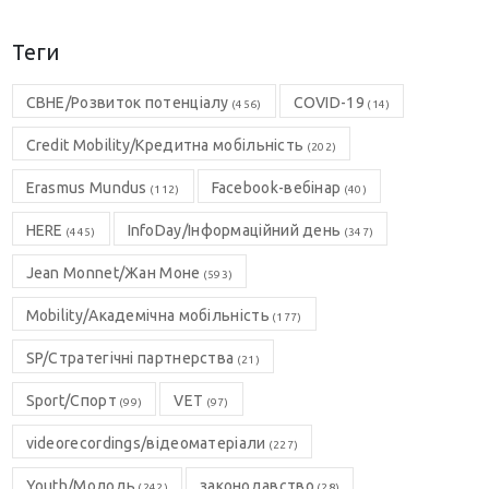
Теги
CBHE/Розвиток потенціалу
COVID-19
(456)
(14)
Credit Mobility/Кредитна мобільність
(202)
Erasmus Mundus
Facebook-вебінар
(112)
(40)
HERE
InfoDay/Інформаційний день
(445)
(347)
Jean Monnet/Жан Моне
(593)
Mobility/Академічна мобільність
(177)
SP/Стратегічні партнерства
(21)
Sport/Спорт
VET
(99)
(97)
videorecordings/відеоматеріали
(227)
Youth/Молодь
законодавство
(242)
(28)