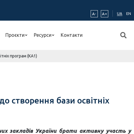
UA
EN
A-
A+
Проєкти
Ресурси
Контакти
тніх програм (КА1)
о створення бази освітніх
них закладів України брати активну участь у