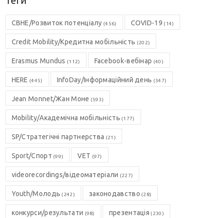
Теги
CBHE/Розвиток потенціалу
COVID-19
(456)
(14)
Credit Mobility/Кредитна мобільність
(202)
Erasmus Mundus
Facebook-вебінар
(112)
(40)
HERE
InfoDay/Інформаційний день
(445)
(347)
Jean Monnet/Жан Моне
(593)
Mobility/Академічна мобільність
(177)
SP/Стратегічні партнерства
(21)
Sport/Спорт
VET
(99)
(97)
videorecordings/відеоматеріали
(227)
Youth/Молодь
законодавство
(242)
(28)
конкурси/результати
презентація
(98)
(230)