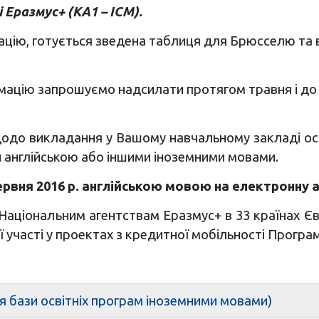
Еразмус+ (KA1 – ICM).
ацію, готується зведена таблиця для Брюсселю та в
формацію запрошуємо надсилати протягом травня і д
щодо викладання у Вашому навчальному закладі осві
 англійською або іншими іноземними мовами.
ервня 2016 р. англійською мовою на електронну 
аціональним агентствам Еразмус+ в 33 країнах Єв
ї участі у проектах з кредитної мобільності Програ
я бази освітніх програм іноземними мовами)