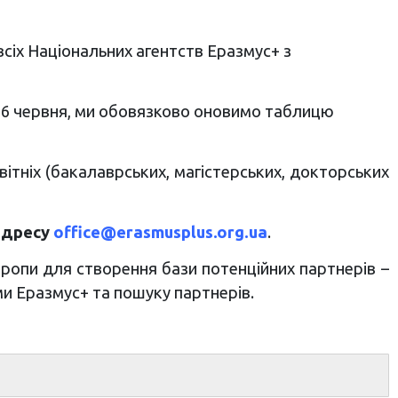
сіх Національних агентств Еразмус+ з
о 6 червня, ми обовязково оновимо таблицю
тніх (бакалаврських, магістерських, докторських
адресу
office@erasmusplus.org.ua
.
ропи для створення бази потенційних партнерів –
ми Еразмус+ та пошуку партнерів.