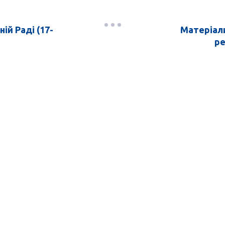
ій Раді (17-
Матеріали
ре