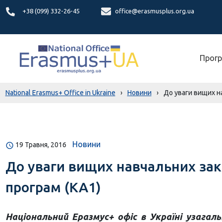
+38 (099) 332-26-45
office@erasmusplus.org.ua
Прогр
National Erasmus+ Office in Ukraine
›
Новини
›
До уваги вищих н
Новини
19 Травня, 2016
До уваги вищих навчальних зак
програм (КА1)
Національний Еразмус+ офіс в Україні узага