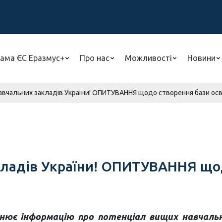
ама ЄС Еразмус+
Про нас
Можливості
Новини
авчальних закладів України! ОПИТУВАННЯ щодо створення бази осві
ладів України! ОПИТУВАННЯ щод
льнює інформацію про потенціал вищих навчаль