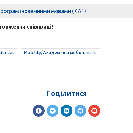
 програм іноземними мовами (КА1)
овження співпраці!
Mundus
Mobility/Академічна мобільність
Поділитися