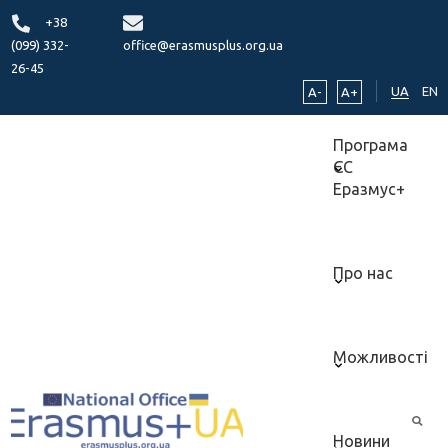
+38
(099) 332-
office@erasmusplus.org.ua
26-45
UA
EN
A-
A+
Програма
ЄС
Еразмус+
Про нас
Можливості
Новини