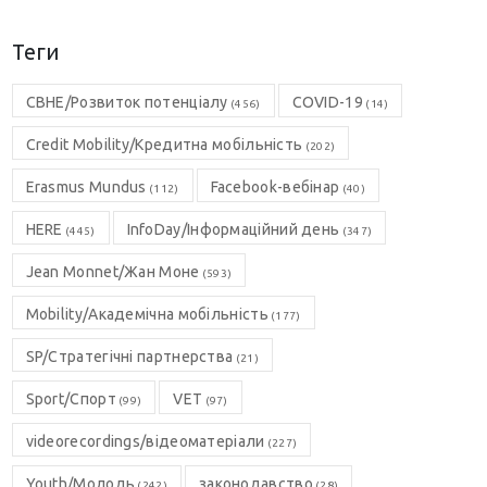
Теги
CBHE/Розвиток потенціалу
COVID-19
(456)
(14)
Credit Mobility/Кредитна мобільність
(202)
Erasmus Mundus
Facebook-вебінар
(112)
(40)
HERE
InfoDay/Інформаційний день
(445)
(347)
Jean Monnet/Жан Моне
(593)
Mobility/Академічна мобільність
(177)
SP/Стратегічні партнерства
(21)
Sport/Спорт
VET
(99)
(97)
videorecordings/відеоматеріали
(227)
Youth/Молодь
законодавство
(242)
(28)