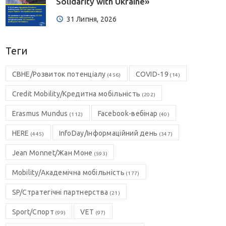
Solidarity with Ukraine»
31 Липня, 2026
Теги
CBHE/Розвиток потенціалу
COVID-19
(456)
(14)
Credit Mobility/Кредитна мобільність
(202)
Erasmus Mundus
Facebook-вебінар
(112)
(40)
HERE
InfoDay/Інформаційний день
(445)
(347)
Jean Monnet/Жан Моне
(593)
Mobility/Академічна мобільність
(177)
SP/Стратегічні партнерства
(21)
Sport/Спорт
VET
(99)
(97)