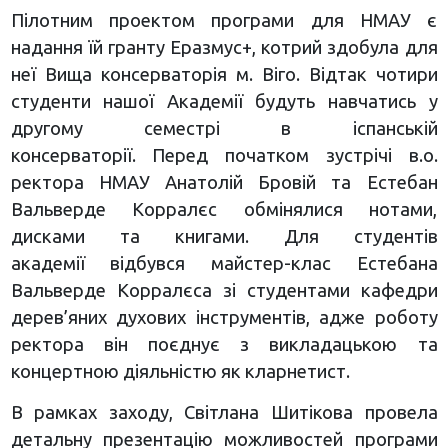
Пілотним проектом програми для НМАУ є
надання їй гранту Еразмус+, котрий здобула для
неї Вища консерваторія м. Віго. Відтак чотири
студенти нашої Академії будуть навчатись у
другому семестрі в іспанській
консерваторії. Перед початком зустрічі в.о.
ректора НМАУ Анатолій Бровій та Естебан
Вальверде Корралєс обмінялися нотами,
дисками та книгами. Для студентів
академії
відбувся майстер-клас Естебана
Вальверде Корралєса зі студентами кафедри
дерев’яних духових інструментів, адже роботу
ректора він поєднує з викладацькою та
концертною діяльністю як кларнетист.
В рамках заходу, Світлана Шитікова провела
детальну презентацію можливостей програми