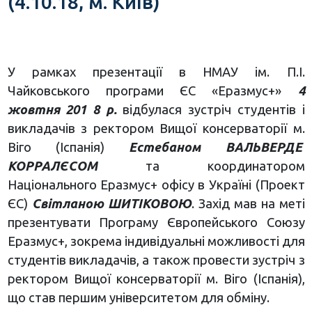
(4.10.18, м. Київ)
У рамках презентації в НМАУ ім. П.І.
Чайковського програми ЄС «Еразмус+»
4
жовтня 201 8 р.
відбулася зустріч студентів і
викладачів з ректором Вищої консерваторії м.
Віго (Іспанія)
Естебаном ВАЛЬВЕРДЕ
КОРРАЛЄСОМ
та координатором
Національного Еразмус+ офісу в Україні (Проект
ЄС)
Світланою ШИТІКОВОЮ
. Захід мав на меті
презентувати Програму Європейського Союзу
Еразмус+, зокрема індивідуальні можливості для
студентів викладачів, а також провести зустріч з
ректором
Вищої консерваторії м. Віго (Іспанія),
що став першим університетом для обміну.