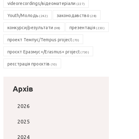
videorecordings/відеоматеріали
(227)
Youth/Молодь
законодавство
(242)
(28)
конкурси/результати
презентація
(98)
(230)
проект Темпус/Tempus project
(70)
проєкт Еразмус+/Erasmus+ project
(730)
реєстрація проєктів
(10)
Архів
2026
2025
2024