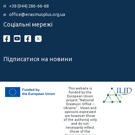
+38 (044) 286-66-68
office@erasmusplus.org.ua
Соціальні мережі
Підписатися на новини
This website is
funded by the
European Union
project “National
Erasmus+ Office –
Ukraine” . Views and
opinions expressed
are however those
of the author(s) only
and do not
necessarily reflect
those of the