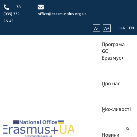
+38
(099) 332-
office@erasmusplus.org.ua
26-45
UA
EN
A-
A+
Програма
ЄС
Еразмус+
Про нас
Можливості
Новини