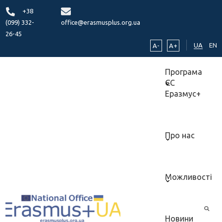
+38
(099) 332-
office@erasmusplus.org.ua
26-45
UA
EN
A-
A+
Програма
ЄС
Еразмус+
Про нас
Можливості
Новини