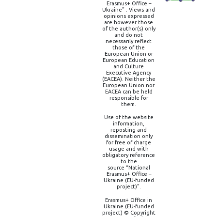
Erasmus+ Office –
Ukraine” . Views and
opinions expressed
are however those
of the author(s) only
and do not
necessarily reflect
those of the
European Union or
European Education
and Culture
Executive Agency
(EACEA). Neither the
European Union nor
EACEA can be held
responsible for
them.
Use of the website
information,
reposting and
dissemination only
for free of charge
usage and with
obligatory reference
to the
source “National
Erasmus+ Office –
Ukraine (EU-funded
project)”.
Erasmus+ Office in
Ukraine (EU-funded
project) © Copyright