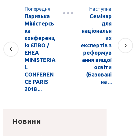
Попередня
Наступна
Паризька
Семінар
Міністерсь
для
ка
національн
конференц
их
ія ЄПВО /
експертів з
EHEA
реформув
MINISTERIA
ання вищої
L
освіти
CONFEREN
(Базовані
CE PARIS
на ...
2018 ...
Новини