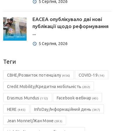
5 Серпня, 2026
EACEA опублікувало дві нові
публікації щодо реформування
...
5 Серпня, 2026
Теги
CBHE/Розвиток потенціалу
COVID-19
(456)
(14)
Credit Mobility/Кредитна мобільність
(202)
Erasmus Mundus
Facebook-вебінар
(112)
(40)
HERE
InfoDay/Інформаційний день
(445)
(347)
Jean Monnet/Жан Моне
(593)