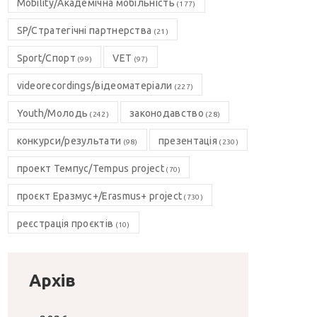
Mobility/Академічна мобільність
(177)
SP/Стратегічні партнерства
(21)
Sport/Спорт
VET
(99)
(97)
videorecordings/відеоматеріали
(227)
Youth/Молодь
законодавство
(242)
(28)
конкурси/результати
презентація
(98)
(230)
проект Темпус/Tempus project
(70)
проєкт Еразмус+/Erasmus+ project
(730)
реєстрація проєктів
(10)
Архів