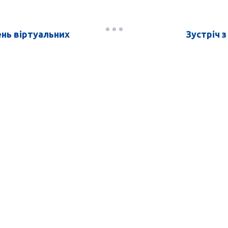
ень віртуальних
Зустріч 