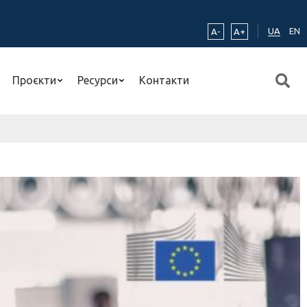
UA
EN
A-
A+
Проєкти
Ресурси
Контакти