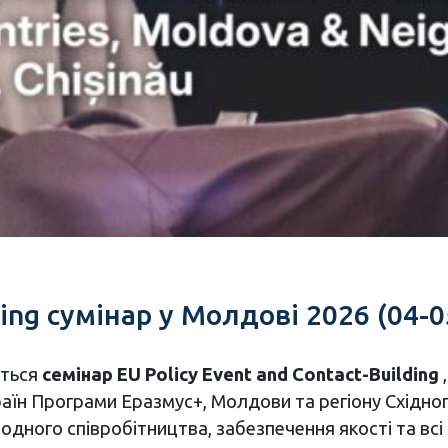
ding сумінар у Молдові 2026 (04-0
еться
семінар EU Policy Event and Contact-Building
раїн Програми Еразмус+, Молдови та регіону Східног
родного співробітництва, забезпечення якості та вс