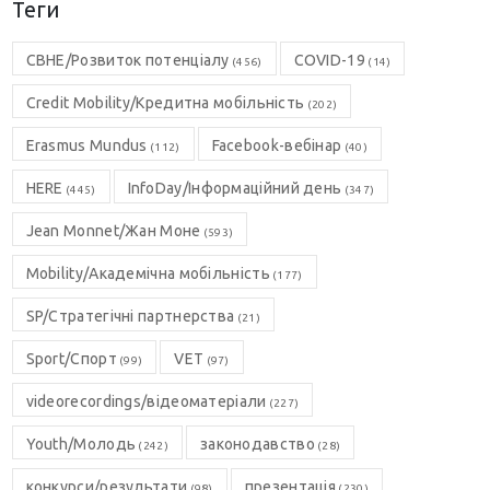
Теги
CBHE/Розвиток потенціалу
COVID-19
(456)
(14)
Credit Mobility/Кредитна мобільність
(202)
Erasmus Mundus
Facebook-вебінар
(112)
(40)
HERE
InfoDay/Інформаційний день
(445)
(347)
Jean Monnet/Жан Моне
(593)
Mobility/Академічна мобільність
(177)
SP/Стратегічні партнерства
(21)
Sport/Спорт
VET
(99)
(97)
videorecordings/відеоматеріали
(227)
Youth/Молодь
законодавство
(242)
(28)
конкурси/результати
презентація
(98)
(230)