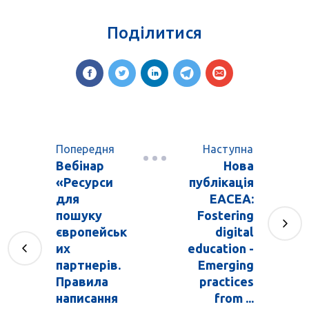
Поділитися
Попередня
Наступна
Вебінар
Нова
«Ресурси
публікація
для
EACEA:
пошуку
Fostering
європейськ
digital
их
education -
партнерів.
Emerging
Правила
practices
написання
from ...