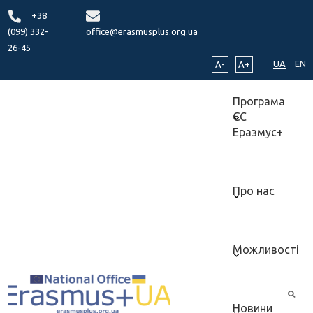
+38
(099) 332-
office@erasmusplus.org.ua
26-45
UA
EN
A-
A+
Програма
ЄС
Еразмус+
Про нас
Можливості
Новини