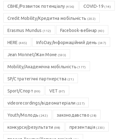
CBHE/Розвиток потенціалу
COVID-19
(456)
(14)
Credit Mobility/Кредитна мобільність
(202)
Erasmus Mundus
Facebook-вебінар
(112)
(40)
HERE
InfoDay/Інформаційний день
(445)
(347)
Jean Monnet/Жан Моне
(593)
Mobility/Академічна мобільність
(177)
SP/Стратегічні партнерства
(21)
Sport/Спорт
VET
(99)
(97)
videorecordings/відеоматеріали
(227)
Youth/Молодь
законодавство
(242)
(28)
конкурси/результати
презентація
(98)
(230)