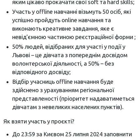
яким цікаво прокачати свої soft та hard skills;
Участь у offline навчанні візьмуть 50 осіб, які
успішно пройдуть online навчання та
виконають креативне завдання, яке є
невід’ємною частиною реєстраційної форми ;
50% людей, відібраних для участі у події у
Львові – це дівчата з попереднім досвідом
волонтерської діяльності, а 50% – без
відповідного досвіду;
Відбір учасниць offline навчання буде
здійснено з урахуванням регіональної
представленості (пріоритет надаватиметься
дівчатам з невеликих населених пунктів).
Як взяти участь у проєкті?
До 23:59 за Києвом 25 липня 2024 заповнити