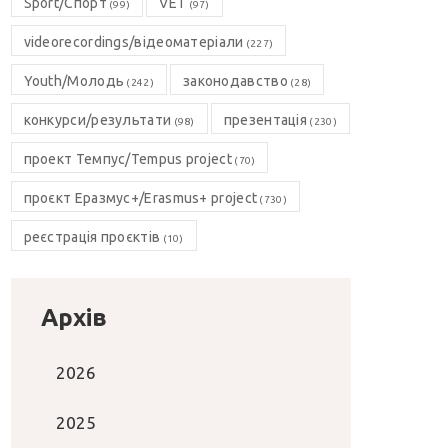
Sport/Спорт
VET
(99)
(97)
videorecordings/відеоматеріали
(227)
Youth/Молодь
законодавство
(242)
(28)
конкурси/результати
презентація
(98)
(230)
проект Темпус/Tempus project
(70)
проєкт Еразмус+/Erasmus+ project
(730)
реєстрація проєктів
(10)
Архів
2026
2025