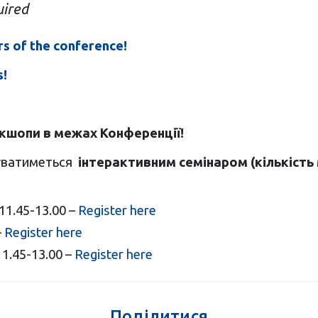
uired
s of the conference!
s!
кшопи в межах Конференції!
жуватиметься
інтерактивним семінаром (
кількість
 11.45-13.00 –
Register here
–
Register here
11.45-13.00 –
Register here
Поділитися