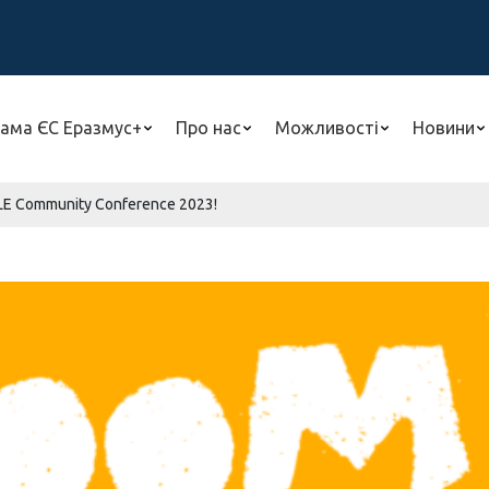
ама ЄС Еразмус+
Про нас
Можливості
Новини
LE Community Conference 2023!