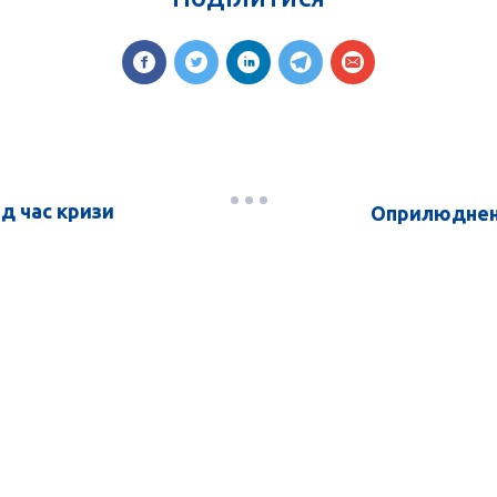
ід час кризи
Оприлюдненн