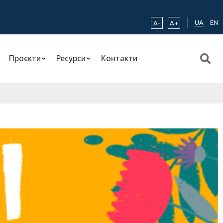
UA
EN
A-
A+
Проєкти
Ресурси
Контакти