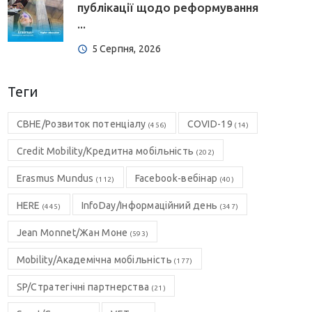
публікації щодо реформування
...
5 Серпня, 2026
Теги
CBHE/Розвиток потенціалу
COVID-19
(456)
(14)
Credit Mobility/Кредитна мобільність
(202)
Erasmus Mundus
Facebook-вебінар
(112)
(40)
HERE
InfoDay/Інформаційний день
(445)
(347)
Jean Monnet/Жан Моне
(593)
Mobility/Академічна мобільність
(177)
SP/Стратегічні партнерства
(21)