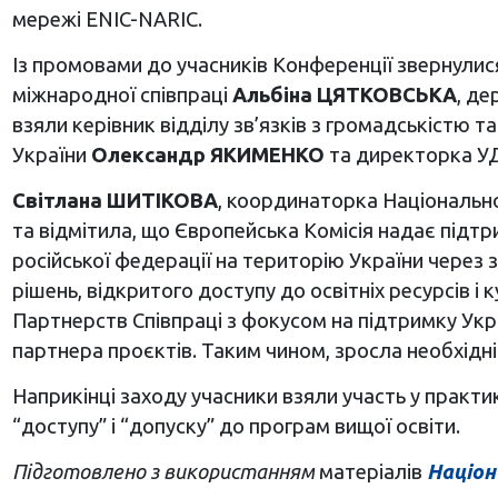
мережі ENIC-NARIC.
Із промовами до учасників Конференції звернулис
міжнародної співпраці
Альбіна ЦЯТКОВСЬКА
, де
взяли керівник відділу зв’язків з громадськістю
України
Олександр ЯКИМЕНКО
та директорка 
Світлана ШИТІКОВА
, координаторка Національно
та відмітила, що Європейська Комісія надає підт
російської федерації на територію України через 
рішень, відкритого доступу до освітніх ресурсів 
Партнерств Співпраці з фокусом на підтримку Укра
партнера проєктів. Таким чином, зросла необхідн
Наприкінці заходу учасники взяли участь у практи
“доступу” і “допуску” до програм вищої освіти.
Підготовлено з використанням
матеріалів
Націон