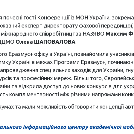
я почесні гості Конференції із МОН України, зокре
ржавний експерт директорату фахової передвищої,
 та міжнародного співробітництва НАЗЯВО
Максим 
УДЦМО
Олена ШАПОВАЛОВА
го Еразмус+ офісу в Україні, познайомила учасник
римку Україні в межах Програми Еразмус+, починаю
запровадження спеціальних заходів для України, гну
і курсів та професійних мереж. Більш того, Європей
їни та відкрила доступ до нових конкурсів для укра
ість компліментарності між різними напрямами кон
кумах та мали можливість обговорити концепції авто
ального інформаційного центру академічної моб