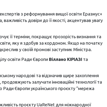
и експертів з реформування вищої освіти Еразмус+
 важливість довіри до її якості, акцентував увагу
чує її терміни, покращує прозорість визнання та
світи, яку я здобув за кордоном. Якщо на початку
дкреслив у своїй промові заступник Міністра.
ділу освіти Ради Європи
Віллано КІРІАЗІ
та
нському народові та відзначив щире захоплення
, продовжують залучати інноваційні технології та
кою Ради Європи українського проєкту “мережа
ажливість проєкту UaReNet для міжнародної