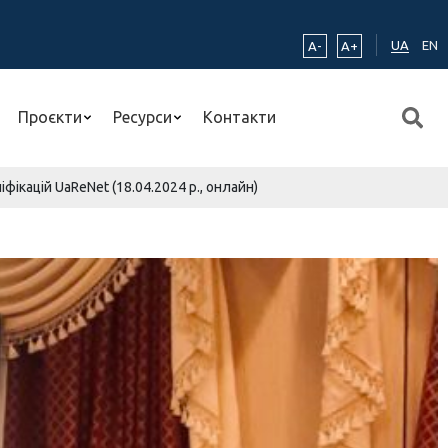
UA
EN
A-
A+
Проєкти
Ресурси
Контакти
фікацій UaReNet (18.04.2024 р., онлайн)