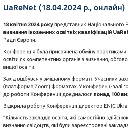
UaReNet (18.04.2024 р., онлайн)
18 квітня 2024 року
представник Національного Ер
визнання іноземних освітніх кваліфікацій UaRe
Ради Європи.
Конференція була присвячена обміну практиками ви
освіти як компетентних органів з визнання, обгово
вищої освіти.
Захід відбувся у змішаному форматі. Учасники захо
(платформа Zoom) форматах. У конференц-залі го
до роботи Конференції доєдналося
понад 100 ви
Відкрила роботу Конференції директор ENIC Ukra
“Кількість закладів освіти, які самостійно здійсню
визнання свідоцтв, які були зареєстровані заклада