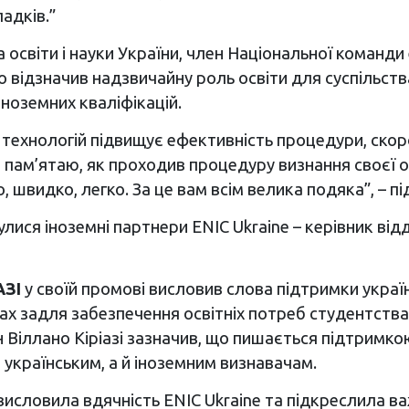
адків.”
а освіти і науки України, член Національної команд
о відзначив надзвичайну роль освіти для суспільства,
ноземних кваліфікацій.
технологій підвищує ефективність процедури, скоро
м пам’ятаю, як проходив процедуру визнання своєї о
, швидко, легко. За це вам всім велика подяка”, – пі
лися іноземні партнери ENIC Ukraine – керівник від
АЗІ
у своїй промові висловив слова підтримки украї
ах задля забезпечення освітніх потреб студентства
ан Віллано Кіріазі зазначив, що пишається підтрим
 українським, а й іноземним визнавачам.
исловила вдячність ENIC Ukraine та підкреслила в