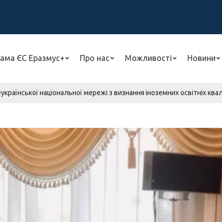
ама ЄС Еразмус+
Про нас
Можливості
Новини
еукраїнської національної мережі з визнання іноземних освітніх квалі