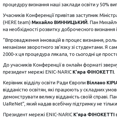
процедуру визнання наші заклади освіти у 50% вип
Учасників Конференції привітав заступник Міністр
(HERE team)
Михайло ВИННИЦЬКИЙ
. Пан Михайл
на необхідності розвитку доброчесного визнання і
“Впровадження інновацій в процес визнання, роль 
механізми зворотного зв’язку зі студентами. Я са
2000-х ця процедура лякала, то сьогодні це просто
До учасників Конференції в онлайн форматі зверну
президент мережі ENIC-NARIC
К’яра ФІНОКЕТТІ
.
Керівник відділу освіти Ради Європи
Віллано КІРІ
відданістю освітян, які працюють у складних умов
демонструвати велику відданість своїй справі. П
UaReNet”, який надав всебічну підтримку не тільки
Президент мережі ENIC-NARIC
К’яра ФІНОКЕТТІ
в