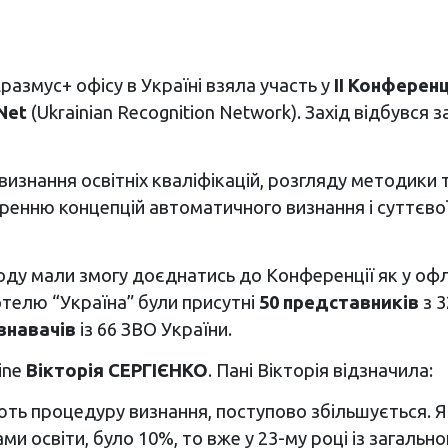
азмус+ офісу в Україні взяла участь у
ІІ Конференц
Net
(Ukrainian Recognition Network). Захід відбувся
знання освітніх кваліфікацій, розгляду методики т
ренню концепцій автоматичного визнання і суттєвої 
ду мали змогу доєднатись до Конференції як у офлайн
телю “Україна” були присутні
50 представників
з 3
знавачів
із 66 ЗВО України.
ine
Вікторія СЕРГІЄНКО
. Пані Вікторія відзначила:
ють процедуру визнання, поступово збільшується. Якщ
ми освіти, було 10%, то вже у 23-му році із загальн