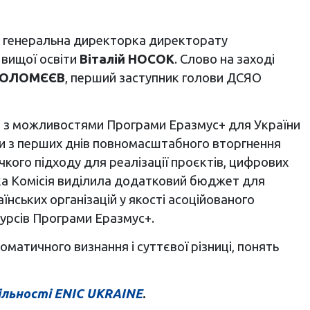
ма генеральна директорка директорату
 вищої освіти
Віталій НОСОК
. Слово на заході
ФОЛОМЄЄВ
, перший заступник голови ДСЯО
ів з можливостями Програми Еразмус+ для України
чи з перших днів повномасштабного вторгнення
чкого підходу для реалізації проєктів, цифрових
ська Комісія виділила додатковий бюджет для
їнських організацій у якості асоційованого
курсів Програми Еразмус+.
матичного визнання і суттєвої різниці, понять
ільності ENIC UKRAINE
.