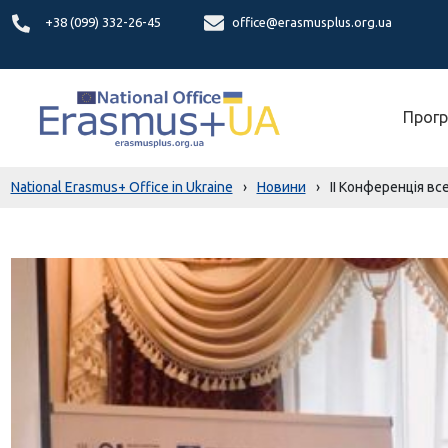
+38 (099) 332-26-45
office@erasmusplus.org.ua
Прогр
National Erasmus+ Office in Ukraine
›
Новини
›
ІІ Конференція вс