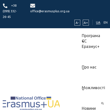
+38
(099) 332-
office@erasmusplus.org.ua
26-45
UA
EN
A-
A+
Програма
ЄС
Еразмус+
Про нас
Можливості
Новини