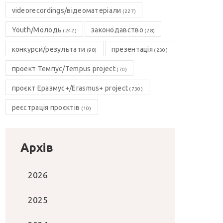
videorecordings/відеоматеріали
(227)
Youth/Молодь
законодавство
(242)
(28)
конкурси/результати
презентація
(98)
(230)
проект Темпус/Tempus project
(70)
проєкт Еразмус+/Erasmus+ project
(730)
реєстрація проєктів
(10)
Архів
2026
2025