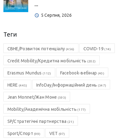
...
5 Серпня, 2026
Теги
CBHE/Розвиток потенціалу
COVID-19
(456)
(14)
Credit Mobility/Кредитна мобільність
(202)
Erasmus Mundus
Facebook-вебінар
(112)
(40)
HERE
InfoDay/Інформаційний день
(445)
(347)
Jean Monnet/Жан Моне
(593)
Mobility/Академічна мобільність
(177)
SP/Стратегічні партнерства
(21)
Sport/Спорт
VET
(99)
(97)