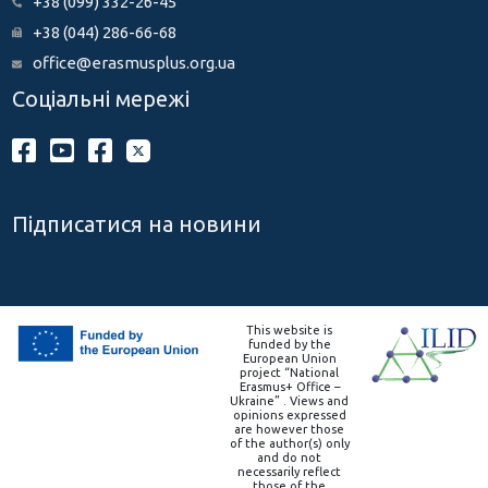
+38 (099) 332-26-45
+38 (044) 286-66-68
office@erasmusplus.org.ua
Соціальні мережі
Підписатися на новини
This website is
funded by the
European Union
project “National
Erasmus+ Office –
Ukraine” . Views and
opinions expressed
are however those
of the author(s) only
and do not
necessarily reflect
those of the