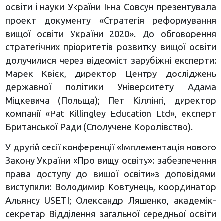
освіти і науки України Інна Совсун презентувала
проект документу «Стратегія реформування
вищої освіти України 2020». До обговорення
стратегічних пріоритетів розвитку вищої освіти
долучилися через відеоміст зарубіжні експерти:
Марек Квієк, директор Центру досліджень
державної політики Університету Адама
Міцкевича (Польща); Пет Кіллінгі, директор
компанії «Pat Killingley Education Ltd», експерт
Британської Ради (Сполучене Королівство).
У другій сесії конференції «Імплементація нового
Закону України «Про вищу освіту»: забезпечення
права доступу до вищої освіти»з доповідями
виступили: Володимир Ковтунець, координатор
Альянсу USETI; Олександр Ляшенко, академік-
секретар Відділення загальної середньої освіти