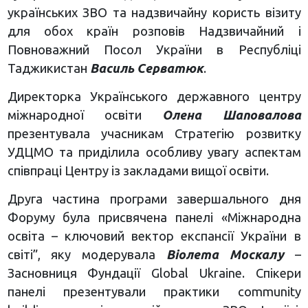
українських ЗВО та надзвичайну користь візиту
для обох країн розповів Надзвичайний і
Повноважний Посол України в Республіці
Таджикистан
Василь Серватюк
.
Директорка Українського державного центру
міжнародної освіти
Олена Шаповалова
презентувала учасникам Стратегію розвитку
УДЦМО та приділила особливу увагу аспектам
співпраці Центру із закладами вищої освіти.
Друга частина програми завершального дня
Форуму була присвячена панелі «Міжнародна
освіта – ключовий вектор експансії України в
світі”, яку модерувала
Віолета Москалу
–
Засновниця Фундації Global Ukraine. Спікери
панелі презентували практики community