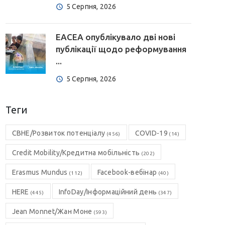
5 Серпня, 2026
EACEA опублікувало дві нові
публікації щодо реформування
...
5 Серпня, 2026
Теги
CBHE/Розвиток потенціалу
COVID-19
(456)
(14)
Credit Mobility/Кредитна мобільність
(202)
Erasmus Mundus
Facebook-вебінар
(112)
(40)
HERE
InfoDay/Інформаційний день
(445)
(347)
Jean Monnet/Жан Моне
(593)