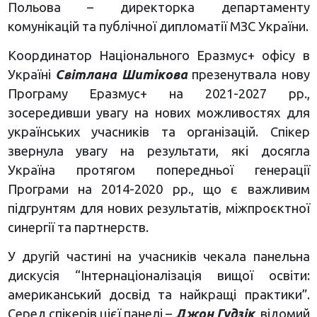
Польова – директорка департаменту
комунікацій та публічної дипломатії МЗС України.
Координатор Національного Еразмус+ офісу в
Україні
Світлана Шитікова
презенутвала нову
Програму Еразмус+ на 2021-2027 рр.,
зосередивши увагу на нових можливостях для
українських учасників та організацій. Спікер
звернула увагу на результати, які досягла
Україна протягом попередньої генерації
Програми на 2014-2020 рр., що є важливим
підгрунтям для нових результатів, міжпроєктної
синергії та партнерств.
У другій частині на учасників чекала панельна
дискусія “Інтернаціоналізація вищої освіти:
американський досвід та найкращі практики”.
Серед спікерів цієї панелі –
Джон Гудзік
, відомий