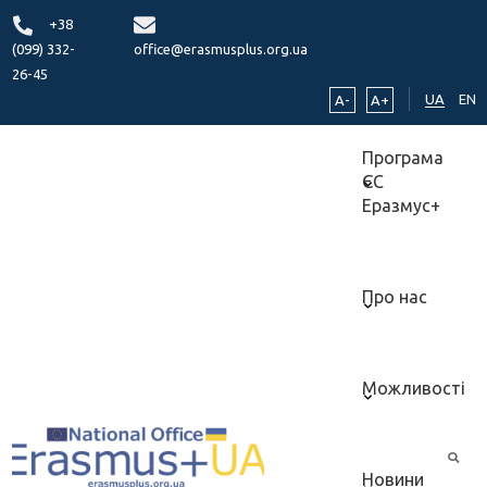
+38
(099) 332-
office@erasmusplus.org.ua
26-45
UA
EN
A-
A+
Програма
ЄС
Еразмус+
Про нас
Можливості
Новини