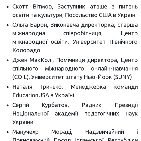
Скотт Вітмор, Заступник аташе з питань
освіти та культури, Посольство США в Україні
Ольга Барон, Виконавча директорка, старша
міжнародна співробітниця, Центр
міжнародної освіти, Університет Північного
Колорадо
Джен МакКолі, Помічниця директора, Центр
спільного міжнародного онлайн-навчання
(COIL), Університет штату Нью-Йорк (SUNY)
Наталя Гринько, Менеджерка команди
EducationUSA в Україні
Сергій Курбатов, Радник Президії
Національної академії педагогічних наук
України
Манучехр Мораді, Надзвичайний і
Повноважний Посол Ісламської Республіки