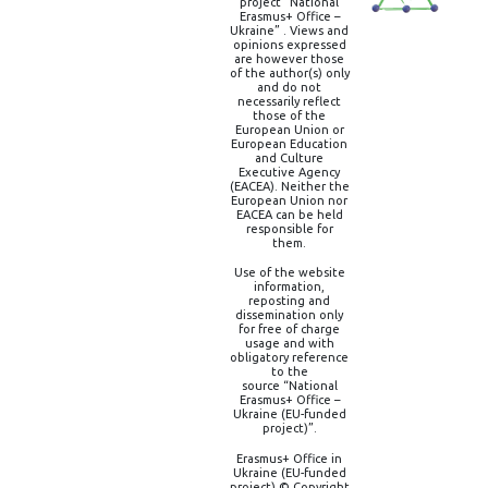
project “National
Erasmus+ Office –
Ukraine” . Views and
opinions expressed
are however those
of the author(s) only
and do not
necessarily reflect
those of the
European Union or
European Education
and Culture
Executive Agency
(EACEA). Neither the
European Union nor
EACEA can be held
responsible for
them.
Use of the website
information,
reposting and
dissemination only
for free of charge
usage and with
obligatory reference
to the
source “National
Erasmus+ Office –
Ukraine (EU-funded
project)”.
Erasmus+ Office in
Ukraine (EU-funded
project) © Copyright