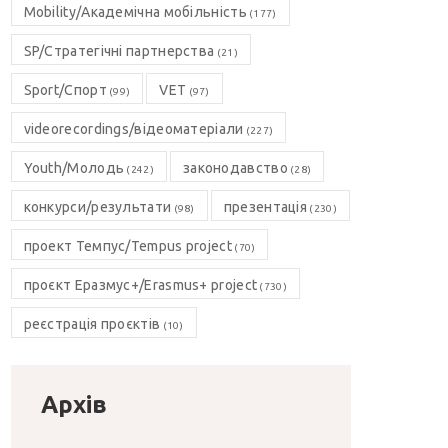
Mobility/Академічна мобільність
(177)
SP/Стратегічні партнерства
(21)
Sport/Спорт
VET
(99)
(97)
videorecordings/відеоматеріали
(227)
Youth/Молодь
законодавство
(242)
(28)
конкурси/результати
презентація
(98)
(230)
проект Темпус/Tempus project
(70)
проєкт Еразмус+/Erasmus+ project
(730)
реєстрація проєктів
(10)
Архів