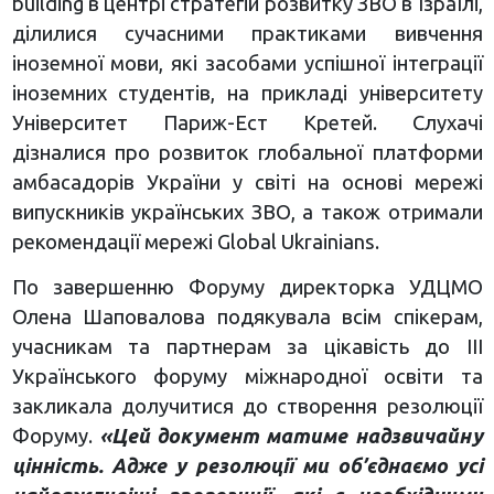
building в центрі стратегій розвитку ЗВО в Ізраїлі,
ділилися сучасними практиками вивчення
іноземної мови, які засобами успішної інтеграції
іноземних студентів, на прикладі університету
Університет Париж-Ест Кретей. Слухачі
дізналися про розвиток глобальної платформи
амбасадорів України у світі на основі мережі
випускників українських ЗВО, а також отримали
рекомендації мережі Global Ukrainians.
По завершенню Форуму директорка УДЦМО
Олена Шаповалова подякувала всім спікерам,
учасникам та партнерам за цікавість до ІІІ
Українського форуму міжнародної освіти та
закликала долучитися до створення резолюції
Форуму.
«Цей документ матиме надзвичайну
цінність. Адже у резолюції ми об’єднаємо усі