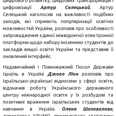
цифрового розвитку, цифрових трансформацій і
цифровізації
Артур Селецький
. Артур
Селецький наголосив на важливості подібних
заходів, які сприяють популяризації освітніх
можливостей України, розповів про особливості
запровадження єдиної міжвідомчої електронної
платформи щодо набору іноземних студентів до
закладів вищої освіти України та представив її
оновлений інтерфейс.
Надзвичайний і Повноважний Посол Держави
Ізраїль в Україні
Джоел Ліон
розповів про
ізраїльсько-українські відносини у сфері освіти,
відзначив роботу Українського державного
центру міжнародної освіти у їх розбудові та
позитивні враження ізраїльських студентів від
навчання в Україні.
Олена Шаповалова
,
директорка УДЦМО, презентувала статистику