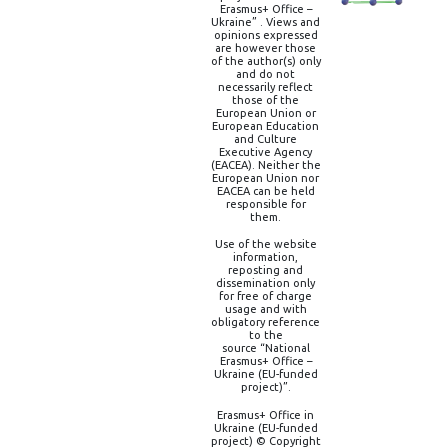
Erasmus+ Office –
Ukraine” . Views and
opinions expressed
are however those
of the author(s) only
and do not
necessarily reflect
those of the
European Union or
European Education
and Culture
Executive Agency
(EACEA). Neither the
European Union nor
EACEA can be held
responsible for
them.
Use of the website
information,
reposting and
dissemination only
for free of charge
usage and with
obligatory reference
to the
source “National
Erasmus+ Office –
Ukraine (EU-funded
project)”.
Erasmus+ Office in
Ukraine (EU-funded
project) © Copyright