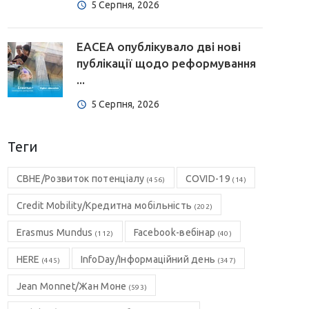
5 Серпня, 2026
EACEA опублікувало дві нові
публікації щодо реформування
...
5 Серпня, 2026
Теги
CBHE/Розвиток потенціалу
COVID-19
(456)
(14)
Credit Mobility/Кредитна мобільність
(202)
Erasmus Mundus
Facebook-вебінар
(112)
(40)
HERE
InfoDay/Інформаційний день
(445)
(347)
Jean Monnet/Жан Моне
(593)