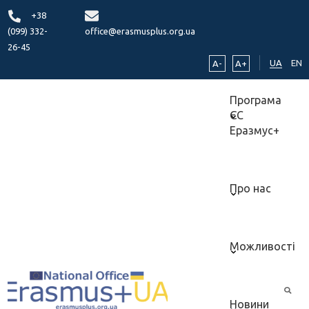
+38
(099) 332-
office@erasmusplus.org.ua
26-45
UA
EN
A-
A+
Програма
ЄС
Еразмус+
Про нас
Можливості
Новини