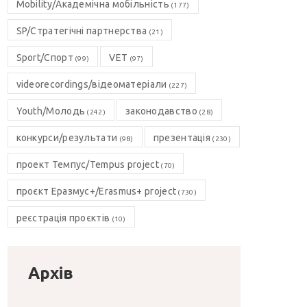
Mobility/Академічна мобільність
(177)
SP/Стратегічні партнерства
(21)
Sport/Спорт
VET
(99)
(97)
videorecordings/відеоматеріали
(227)
Youth/Молодь
законодавство
(242)
(28)
конкурси/результати
презентація
(98)
(230)
проект Темпус/Tempus project
(70)
проєкт Еразмус+/Erasmus+ project
(730)
реєстрація проєктів
(10)
Архів