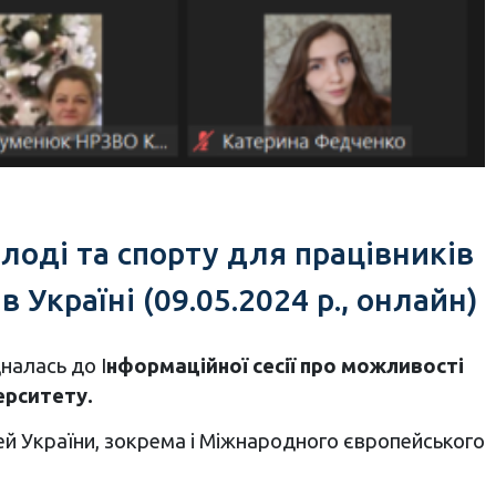
лоді та спорту для працівників
Україні (09.05.2024 р., онлайн)
налась до І
нформаційної сесії про можливості
ерситету.
тей України, зокрема і Міжнародного європейського