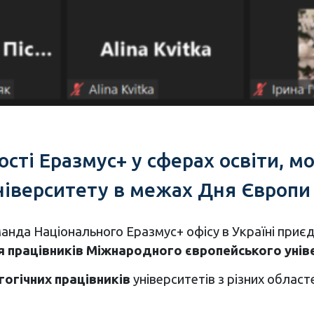
сті Еразмус+ у сферах освіти, мо
верситету в межах Дня Європи в 
анда Національного Еразмус+ офісу в Україні приєд
ля працівників Міжнародного європейського унів
огічних працівників
університетів з різних облас