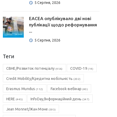
5 Серпня, 2026
EACEA опублікувало дві нові
публікації щодо реформування
...
5 Серпня, 2026
Теги
CBHE/Розвиток потенціалу
COVID-19
(456)
(14)
Credit Mobility/Кредитна мобільність
(202)
Erasmus Mundus
Facebook-вебінар
(112)
(40)
HERE
InfoDay/Інформаційний день
(445)
(347)
Jean Monnet/Жан Моне
(593)