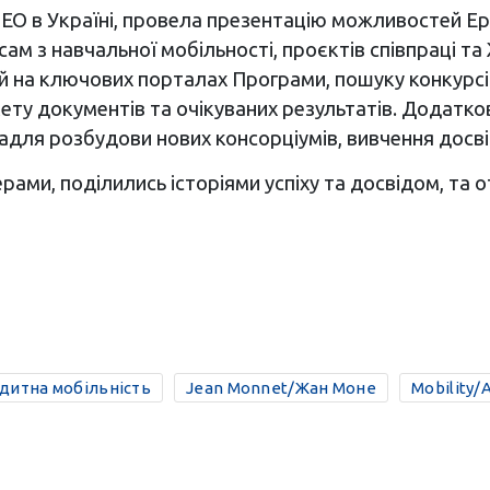
ЕО в Україні, провела презентацію можливостей Ер
м з навчальної мобільності, проєктів співпраці та 
й на ключових порталах Програми, пошуку конкурсі
ту документів та очікуваних результатів. Додатково,
задля розбудови нових консорціумів, вивчення досві
рами, поділились історіями успіху та досвідом, та о
едитна мобільність
Jean Monnet/Жан Моне
Mobility/