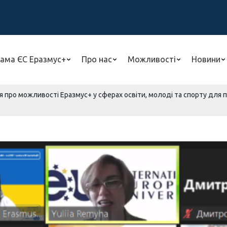
ама ЄС Еразмус+
Про нас
Можливості
Новини
ія про можливості Еразмус+ у сферах освіти, молоді та спорту для