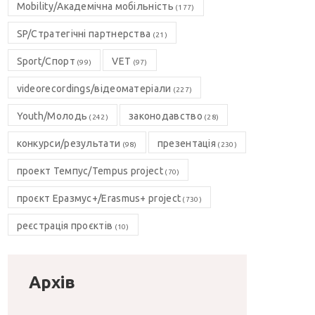
Mobility/Академічна мобільність
(177)
SP/Стратегічні партнерства
(21)
Sport/Спорт
VET
(99)
(97)
videorecordings/відеоматеріали
(227)
Youth/Молодь
законодавство
(242)
(28)
конкурси/результати
презентація
(98)
(230)
проект Темпус/Tempus project
(70)
проєкт Еразмус+/Erasmus+ project
(730)
реєстрація проєктів
(10)
Архів