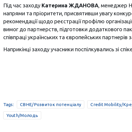
Під час заходу
Катерина ЖДАНОВА
, менеджер Н
напрями та пріоритети, присвятивши увагу конкурса
рекомендації щодо реєстрації профілю організаці
вимог до партнерств, підготовки додаткового паке
співпраці українських та європейських партнерів 
Наприкінці заходу учасники поспілкувались зі спіке
Tags:
CBHE/Розвиток потенціалу
Credit Mobility/Кр
Youth/Молодь