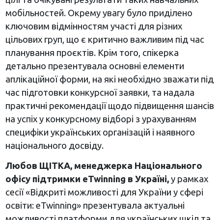
мобільностей. Окрему увагу було приділено
ключовим відмінностям участі для різних
цільових груп, що є критично важливим під час
планування проєктів. Крім того, спікерка
детально презентувала основні елементи
аплікаційної форми, на які необхідно зважати під
час підготовки конкурсної заявки, та надала
практичні рекомендації щодо підвищення шансів
на успіх у конкурсному відборі з урахуванням
специфіки українських організацій і наявного
національного досвіду.
Любов ЩІТКА, менеджерка Національного
офісу підтримки еTwinning в Україні,
у рамках
сесії «Відкриті можливості для України у сфері
освіти: eTwinning» презентувала актуальні
можливості платформи для українських шкіл та