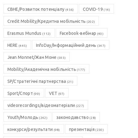
CBHE/Розвиток потенціалу
COVID-19
(456)
(14)
Credit Mobility/Кредитна мобільність
(202)
Erasmus Mundus
Facebook-вебінар
(112)
(40)
HERE
InfoDay/Інформаційний день
(445)
(347)
Jean Monnet/Жан Моне
(593)
Mobility/Академічна мобільність
(177)
SP/Стратегічні партнерства
(21)
Sport/Спорт
VET
(99)
(97)
videorecordings/відеоматеріали
(227)
Youth/Молодь
законодавство
(242)
(28)
конкурси/результати
презентація
(98)
(230)