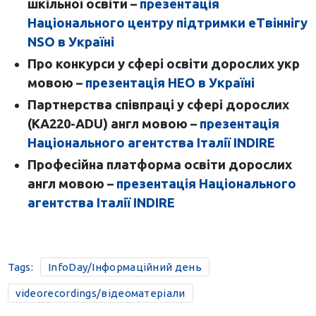
шкільної освіти –
презентація
Національного центру підтримки еТвіннігу
NSO в Україні
Про конкурси у сфері освіти дорослих укр
мовою –
презентація НЕО в Україні
Партнерства співпраці у сфері дорослих
(КА220-ADU) англ мовою –
презентація
Національного агентства Італії INDIRE
Професійна платформа освіти дорослих
англ мовою –
презентація Національного
агентства Італії INDIRE
Tags:
InfoDay/Інформаційний день
videorecordings/відеоматеріали