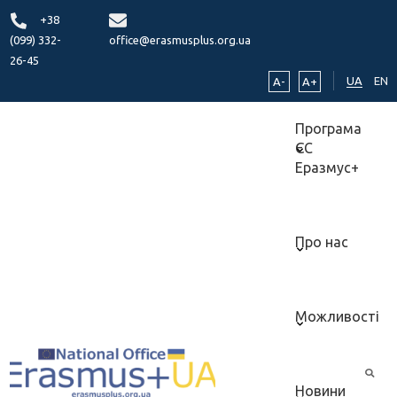
+38
(099) 332-
office@erasmusplus.org.ua
26-45
UA
EN
A-
A+
Програма
ЄС
Еразмус+
Про нас
Можливості
Новини