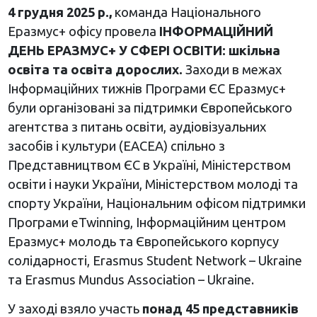
4 грудня 2025 р.,
команда Національного
Еразмус+ офісу провела
ІНФОРМАЦІЙНИЙ
ДЕНЬ ЕРАЗМУС+ У СФЕРІ ОСВІТИ: шкільна
освіта та освіта дорослих.
Заходи в межах
Інформаційних тижнів Програми ЄС Еразмус+
були організовані за підтримки Європейського
агентства з питань освіти, аудіовізуальних
засобів і культури (EACEA) спільно з
Представництвом ЄС в Україні, Міністерством
освіти і науки України, Міністерством молоді та
спорту України, Національним офісом підтримки
Програми eTwinning, Інформаційним центром
Еразмус+ молодь та Європейського корпусу
солідарності, Erasmus Student Network – Ukraine
та Erasmus Mundus Association – Ukraine.
У заході взяло участь
понад 45 представників