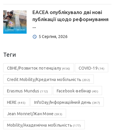
EACEA опублікувало дві нові
публікації щодо реформування
...
5 Серпня, 2026
Теги
CBHE/Розвиток потенціалу
COVID-19
(456)
(14)
Credit Mobility/Кредитна мобільність
(202)
Erasmus Mundus
Facebook-вебінар
(112)
(40)
HERE
InfoDay/Інформаційний день
(445)
(347)
Jean Monnet/Жан Моне
(593)
Mobility/Академічна мобільність
(177)