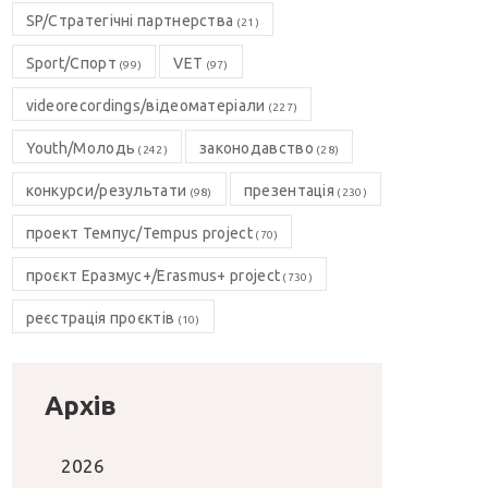
SP/Стратегічні партнерства
(21)
Sport/Спорт
VET
(99)
(97)
videorecordings/відеоматеріали
(227)
Youth/Молодь
законодавство
(242)
(28)
конкурси/результати
презентація
(98)
(230)
проект Темпус/Tempus project
(70)
проєкт Еразмус+/Erasmus+ project
(730)
реєстрація проєктів
(10)
Архів
2026