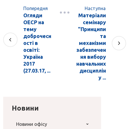
Попередня
Наступна
Огляди
Матеріали
ОЕСР на
семінару
тему
"Принципи
доброчесн
та
ості в
механізми
освіті:
забезпечен
Україна
ня вибору
2017
навчальних
(27.03.17, ...
дисциплін
у ...
Новини
Новини офісу