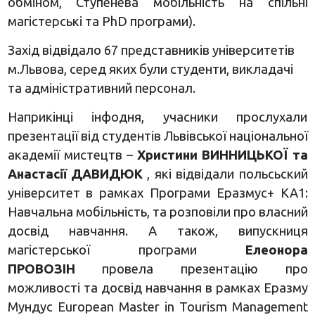
обміном, Ступенева мобільність на спільні
магістерські та PhD програми).
Захід відвідало 67 представників університетів
м.Львова, серед яких були студенти, викладачі
та адміністративний персонал.
Наприкінці інфодня, учасники прослухали
презентації від студентів Львівської національної
академії мистецтв –
Христини
ВИННИЦЬКОЇ
та
Анастасії
ДАВИДЮК
, які відвідали польсьский
університет в рамках Програми Еразмус+ КА1:
Навчальна мобільність, та розповіли про власний
досвід навчання. А також, випускниця
магістерської програми
Елеонора
ПРОВОЗІН
провела презентацію про
можливості та досвід навчання в рамках
Еразму
Мундус European Master in Tourism Management