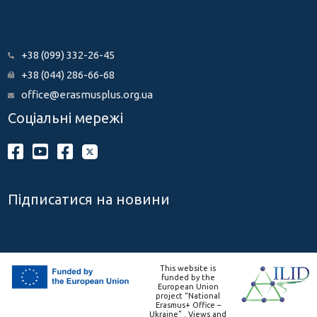
+38 (099) 332-26-45
+38 (044) 286-66-68
office@erasmusplus.org.ua
Соціальні мережі
Підписатися на новини
This website is
funded by the
European Union
project “National
Erasmus+ Office –
Ukraine” . Views and