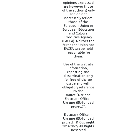
opinions expressed
are however those
of the author(s) only
and do not
necessarily reflect
those of the
European Union or
European Education
and Culture
Executive Agency
(EACEA). Neither the
European Union nor
EACEA can be held
responsible for
them.
Use of the website
information,
reposting and
dissemination only
for free of charge
usage and with
obligatory reference
to the
source “National
Erasmus+ Office –
Ukraine (EU-funded
project)”.
Erasmus+ Office in
Ukraine (EU-funded
project) © Copyright
2014-2026, All Rights
Reserved