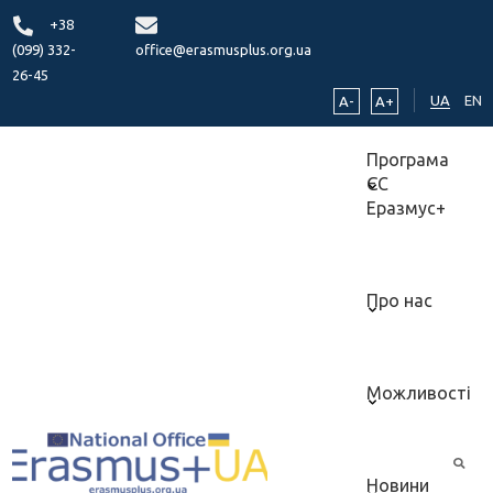
+38
(099) 332-
office@erasmusplus.org.ua
26-45
UA
EN
A-
A+
Програма
ЄС
Еразмус+
Про нас
Можливості
Новини