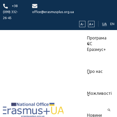
+38
(099) 332-
office@erasmusplus.org.ua
26-45
UA
EN
A-
A+
Програма
ЄС
Еразмус+
Про нас
Можливості
Новини