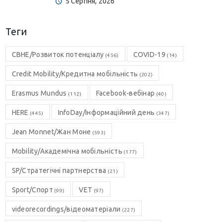
5 Серпня, 2026
Теги
CBHE/Розвиток потенціалу
COVID-19
(456)
(14)
Credit Mobility/Кредитна мобільність
(202)
Erasmus Mundus
Facebook-вебінар
(112)
(40)
HERE
InfoDay/Інформаційний день
(445)
(347)
Jean Monnet/Жан Моне
(593)
Mobility/Академічна мобільність
(177)
SP/Стратегічні партнерства
(21)
Sport/Спорт
VET
(99)
(97)
videorecordings/відеоматеріали
(227)