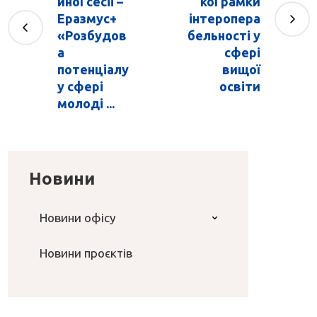
йної сесіі –
кої рамки
Еразмус+
інтеропера
«Розбудов
бельності у
а
сфері
потенціалу
вищої
у сфері
освіти
молоді ...
Новини
Новини офісу
Новини проєктів