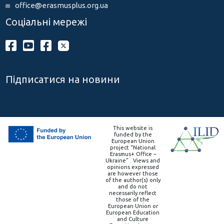
office@erasmusplus.org.ua
Соціальні мережі
Підписатися на новини
This website is
funded by the
European Union
project “National
Erasmus+ Office –
Ukraine” . Views and
opinions expressed
are however those
of the author(s) only
and do not
necessarily reflect
those of the
European Union or
European Education
and Culture