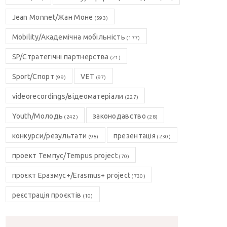
Jean Monnet/Жан Моне
(593)
Mobility/Академічна мобільність
(177)
SP/Стратегічні партнерства
(21)
Sport/Спорт
VET
(99)
(97)
videorecordings/відеоматеріали
(227)
Youth/Молодь
законодавство
(242)
(28)
конкурси/результати
презентація
(98)
(230)
проект Темпус/Tempus project
(70)
проєкт Еразмус+/Erasmus+ project
(730)
реєстрація проєктів
(10)