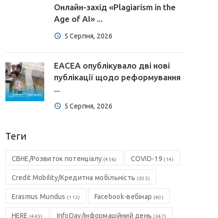
Онлайн-захід «Plagiarism in the
Age of AI» ...
5 Серпня, 2026
EACEA опублікувало дві нові
публікації щодо реформування
...
5 Серпня, 2026
Теги
CBHE/Розвиток потенціалу
COVID-19
(456)
(14)
Credit Mobility/Кредитна мобільність
(202)
Erasmus Mundus
Facebook-вебінар
(112)
(40)
HERE
InfoDay/Інформаційний день
(445)
(347)