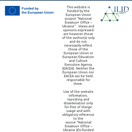
This website is
funded by the
European Union
project “National
Erasmus+ Office –
Ukraine” . Views and
opinions expressed
are however those
of the author(s) only
and do not
necessarily reflect
those of the
European Union or
European Education
and Culture
Executive Agency
(EACEA). Neither the
European Union nor
EACEA can be held
responsible for
them.
Use of the website
information,
reposting and
dissemination only
for free of charge
usage and with
obligatory reference
to the
source “National
Erasmus+ Office –
Ukraine (EU-funded