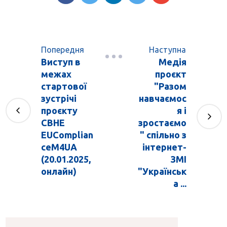
Попередня
Наступна
Виступ в
Медія
межах
проєкт
стартової
"Разом
зустрічі
навчаємос
проєкту
я і
CBHE
зростаємо
EUComplian
" спільно з
ceM4UA
інтернет-
(20.01.2025,
ЗМІ
онлайн)
"Українськ
а ...