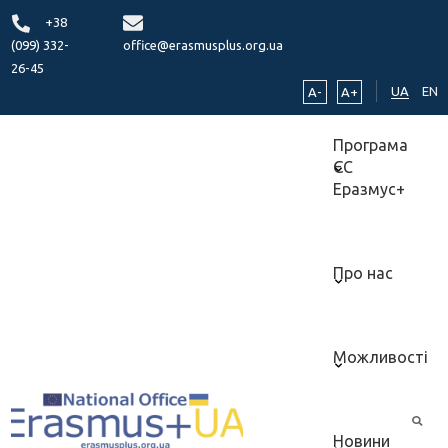
+38
(099) 332-
office@erasmusplus.org.ua
26-45
UA
EN
A-
A+
Програма
ЄС
Еразмус+
Про нас
Можливості
Новини