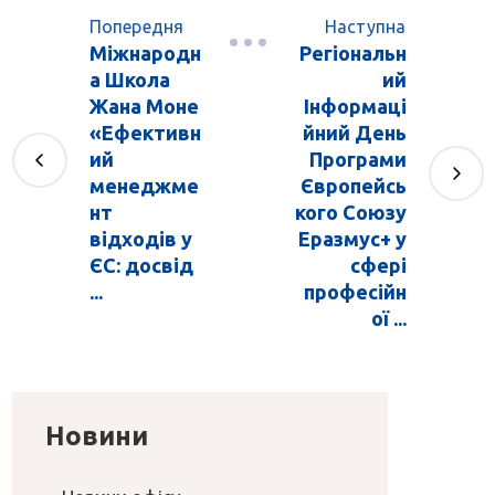
Попередня
Наступна
Міжнародн
Регіональн
а Школа
ий
Жана Моне
Інформаці
«Ефективн
йний День
ий
Програми
менеджме
Європейсь
нт
кого Союзу
відходів у
Еразмус+ у
ЄС: досвід
сфері
...
професійн
ої ...
Новини