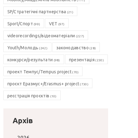
(177)
SP/Стратегічні партнерства
(21)
Sport/Спорт
VET
(99)
(97)
videorecordings/відеоматеріали
(227)
Youth/Молодь
законодавство
(242)
(28)
конкурси/результати
презентація
(98)
(230)
проект Темпус/Tempus project
(70)
проєкт Еразмус+/Erasmus+ project
(730)
реєстрація проєктів
(10)
Архів
2026