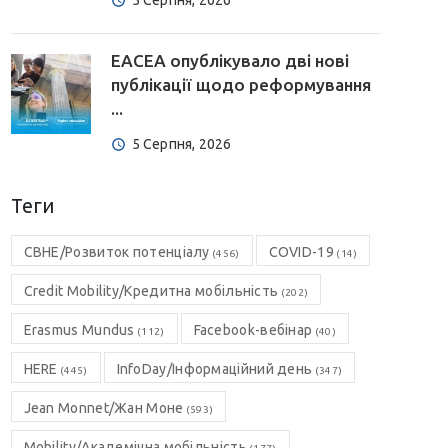
5 Серпня, 2026
EACEA опублікувало дві нові
публікації щодо реформування
...
5 Серпня, 2026
Теги
CBHE/Розвиток потенціалу
COVID-19
(456)
(14)
Credit Mobility/Кредитна мобільність
(202)
Erasmus Mundus
Facebook-вебінар
(112)
(40)
HERE
InfoDay/Інформаційний день
(445)
(347)
Jean Monnet/Жан Моне
(593)
Mobility/Академічна мобільність