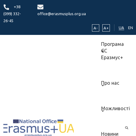
+38
(099) 332-
office@erasmusplus.org.ua
26-45
UA
EN
A-
A+
Програма
ЄС
Еразмус+
Про нас
Можливості
Новини