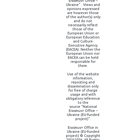
Erasmus+ Office –
Ukraine” . Views and
opinions expressed
are however those
of the author(s) only
and do not
necessarily reflect
those of the
European Union or
European Education
and Culture
Executive Agency
(EACEA). Neither the
European Union nor
EACEA can be held
responsible for
them.
Use of the website
information,
reposting and
dissemination only
for free of charge
usage and with
obligatory reference
to the
source “National
Erasmus+ Office –
Ukraine (EU-funded
project)”.
Erasmus+ Office in
Ukraine (EU-funded
project) © Copyright
2014-2026, All Rights