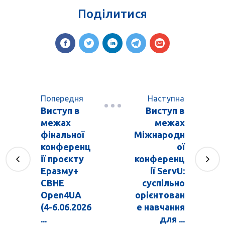
Поділитися
Попередня
Наступна
Виступ в
Виступ в
межах
межах
фінальної
Міжнародн
конференц
ої
ії проєкту
конференц
Еразму+
ії ServU:
CBHE
суспільно
Open4UA
орієнтован
(4-6.06.2026
е навчання
...
для ...