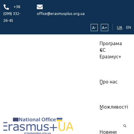
+38
(099) 332-
office@erasmusplus.org.ua
26-45
UA
EN
A-
A+
Програма
ЄС
Еразмус+
Про нас
Можливості
Новини