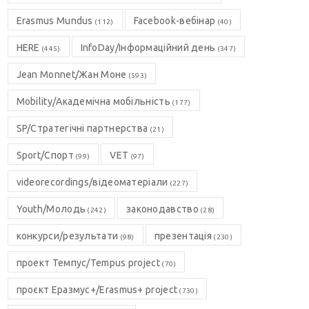
Erasmus Mundus
Facebook-вебінар
(112)
(40)
HERE
InfoDay/Інформаційний день
(445)
(347)
Jean Monnet/Жан Моне
(593)
Mobility/Академічна мобільність
(177)
SP/Стратегічні партнерства
(21)
Sport/Спорт
VET
(99)
(97)
videorecordings/відеоматеріали
(227)
Youth/Молодь
законодавство
(242)
(28)
конкурси/результати
презентація
(98)
(230)
проект Темпус/Tempus project
(70)
проєкт Еразмус+/Erasmus+ project
(730)