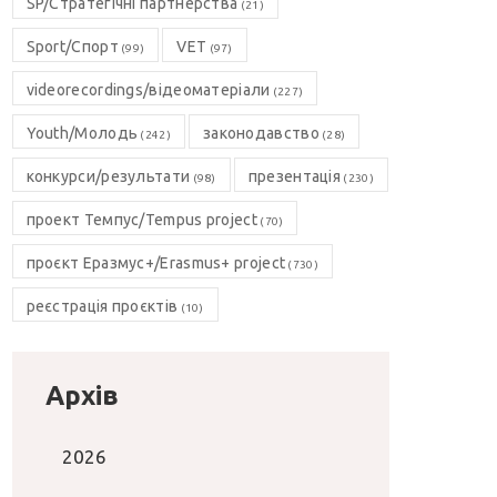
SP/Стратегічні партнерства
(21)
Sport/Спорт
VET
(99)
(97)
videorecordings/відеоматеріали
(227)
Youth/Молодь
законодавство
(242)
(28)
конкурси/результати
презентація
(98)
(230)
проект Темпус/Tempus project
(70)
проєкт Еразмус+/Erasmus+ project
(730)
реєстрація проєктів
(10)
Архів
2026