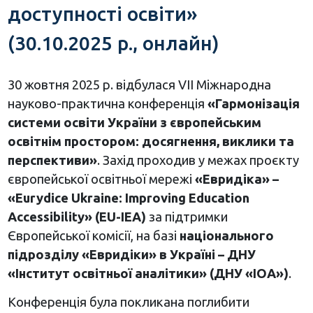
доступності освіти»
(30.10.2025 р., онлайн)
30 жовтня 2025 р. відбулася VІІ Міжнародна
науково-практична конференція
«Гармонізація
системи освіти України з європейським
освітнім простором: досягнення, виклики та
перспективи»
. Захід проходив у межах проєкту
європейської освітньої мережі
«Евридіка» –
«Eurydice Ukraine: Improving Education
Accessibility» (EU-IEA)
за підтримки
Європейської комісії, на базі
національного
підрозділу «Евридіки» в Україні –
ДНУ
«Інститут освітньої аналітики» (ДНУ «ІОА»)
.
Конференція була покликана поглибити