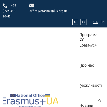
+38
(099) 332-
office@erasmusplus.org.ua
26-45
UA
EN
A-
A+
Програма
ЄС
Еразмус+
Про нас
Можливості
Новини