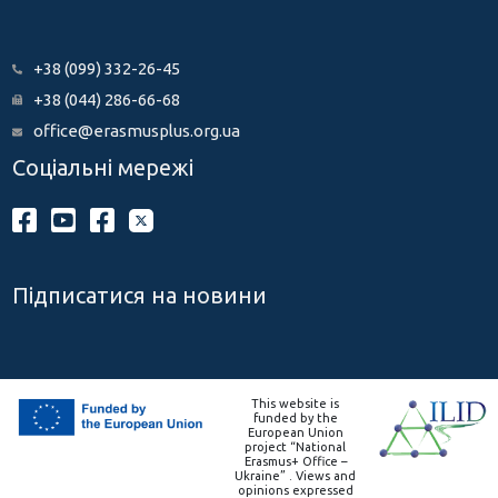
+38 (099) 332-26-45
+38 (044) 286-66-68
office@erasmusplus.org.ua
Соціальні мережі
Підписатися на новини
This website is
funded by the
European Union
project “National
Erasmus+ Office –
Ukraine” . Views and
opinions expressed