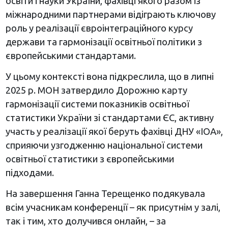
освіти і науки України, фахівці якого разом із
міжнародними партнерами відіграють ключову
роль у реалізації євроінтеграційного курсу
держави та гармонізації освітньої політики з
європейськими стандартами.
У цьому контексті вона підкреслила, що в липні
2025 р. МОН затвердило Дорожню карту
гармонізації системи показників освітньої
статистики України зі стандартами ЄС, активну
участь у реалізації якої беруть фахівці ДНУ «ІОА»,
сприяючи узгодженню національної системи
освітньої статистики з європейськими
підходами.
На завершення Ганна Терещенко подякувала
всім учасникам конференції – як присутнім у залі,
так і тим, хто долучився онлайн, – за