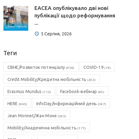
EACEA опублікувало дві нові
публікації щодо реформування
...
5 Серпня, 2026
Теги
CBHE/Розвиток потенціалу
COVID-19
(456)
(14)
Credit Mobility/Кредитна мобільність
(202)
Erasmus Mundus
Facebook-вебінар
(112)
(40)
HERE
InfoDay/Інформаційний день
(445)
(347)
Jean Monnet/Жан Моне
(593)
Mobility/Академічна мобільність
(177)