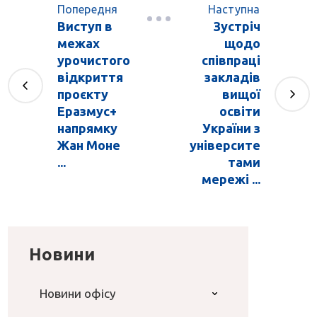
Попередня
Наступна
Виступ в
Зустріч
межах
щодо
урочистого
співпраці
відкриття
закладів
проєкту
вищої
Еразмус+
освіти
напрямку
України з
Жан Моне
університе
...
тами
мережі ...
Новини
Новини офісу