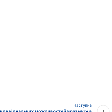
Наступна
індивідуальних можливостей Еразмус+ в