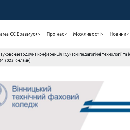
ама ЄС Еразмус+
Про нас
Можливості
Новини
науково-методична конференція «Сучасні педагогічні технології та і
04.2023, онлайн)