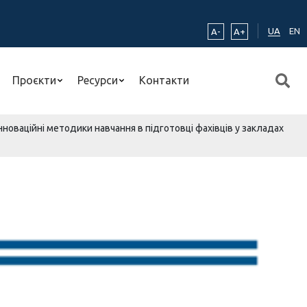
UA
EN
A-
A+
Проєкти
Ресурси
Контакти
нноваційні методики навчання в підготовці фахівців у закладах