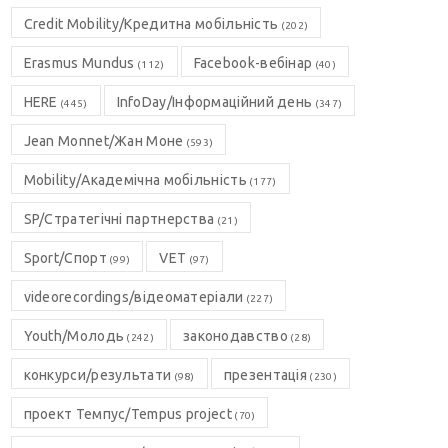
Credit Mobility/Кредитна мобільність
(202)
Erasmus Mundus
Facebook-вебінар
(112)
(40)
HERE
InfoDay/Інформаційний день
(445)
(347)
Jean Monnet/Жан Моне
(593)
Mobility/Академічна мобільність
(177)
SP/Стратегічні партнерства
(21)
Sport/Спорт
VET
(99)
(97)
videorecordings/відеоматеріали
(227)
Youth/Молодь
законодавство
(242)
(28)
конкурси/результати
презентація
(98)
(230)
проект Темпус/Tempus project
(70)