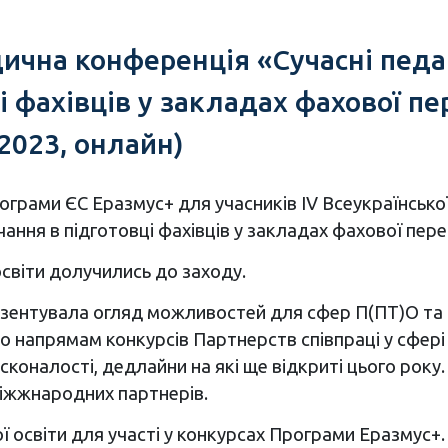
ична конференція «Сучасні педаго
 фахівців у закладах фахової пер
2023, онлайн)
рами ЄС Еразмус+ для учасників ІV Всеукраїнської
вчання в підготовці фахівців у закладах фахової пер
світи долучились до заходу.
зентувала огляд можливостей для сфер П(ПТ)О та 
о напрямам конкурсів Партнерств співпраці у сфері 
коналості, дедлайни на які ще відкриті цього року.
міжжнародних партнерів.
 освіти для участі у конкурсах Програми Еразмус+.