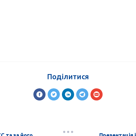
Поділитися
С та за його
Презентація 