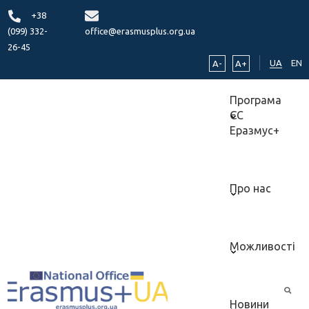
+38
(099) 332-
office@erasmusplus.org.ua
26-45
UA
EN
A-
A+
Програма
ЄС
Еразмус+
Про нас
Можливості
Новини