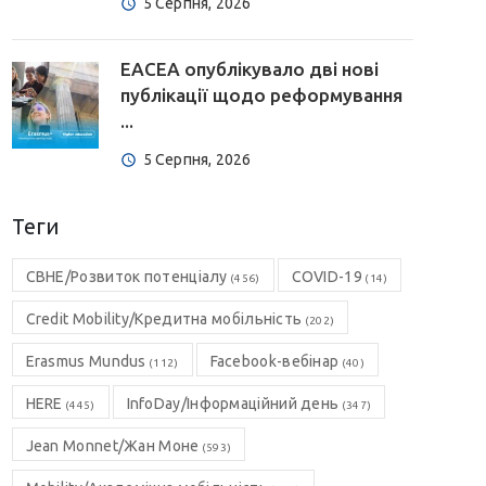
5 Серпня, 2026
EACEA опублікувало дві нові
публікації щодо реформування
...
5 Серпня, 2026
Теги
CBHE/Розвиток потенціалу
COVID-19
(456)
(14)
Credit Mobility/Кредитна мобільність
(202)
Erasmus Mundus
Facebook-вебінар
(112)
(40)
HERE
InfoDay/Інформаційний день
(445)
(347)
Jean Monnet/Жан Моне
(593)