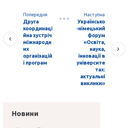
Попередня
Наступна
Друга
Українсько
координаці
-німецький
йна зустріч
форум
міжнародн
«Освіта,
их
наука,
організацій
інновації в
і програм
університе
тах:
актуальні
виклики»
Новини