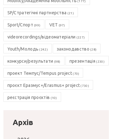
Mobility/Академічна мобільність
(177)
SP/Стратегічні партнерства
(21)
Sport/Спорт
VET
(99)
(97)
videorecordings/відеоматеріали
(227)
Youth/Молодь
законодавство
(242)
(28)
конкурси/результати
презентація
(98)
(230)
проект Темпус/Tempus project
(70)
проєкт Еразмус+/Erasmus+ project
(730)
реєстрація проєктів
(10)
Архів