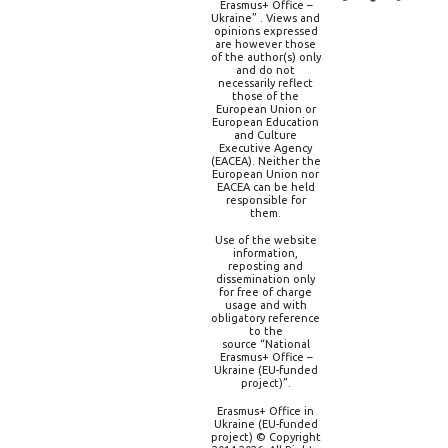
Erasmus+ Office –
Ukraine” . Views and
opinions expressed
are however those
of the author(s) only
and do not
necessarily reflect
those of the
European Union or
European Education
and Culture
Executive Agency
(EACEA). Neither the
European Union nor
EACEA can be held
responsible for
them.
Use of the website
information,
reposting and
dissemination only
for free of charge
usage and with
obligatory reference
to the
source “National
Erasmus+ Office –
Ukraine (EU-funded
project)”.
Erasmus+ Office in
Ukraine (EU-funded
project) © Copyright