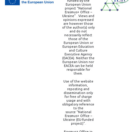
funded by the
European Union
project “National
Erasmus+ Office –
Ukraine” . Views and
opinions expressed
are however those
of the author(s) only
and do not
necessarily reflect
those of the
European Union or
European Education
and Culture
Executive Agency
(EACEA). Neither the
European Union nor
EACEA can be held
responsible for
them.
Use of the website
information,
reposting and
dissemination only
for free of charge
usage and with
obligatory reference
to the
source “National
Erasmus+ Office –
Ukraine (EU-funded
project)”.
Erasmus+ Office in