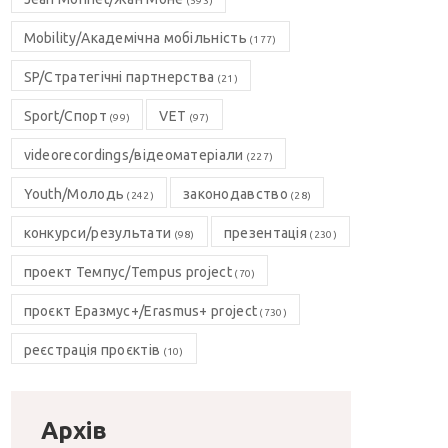
(593)
Mobility/Академічна мобільність
(177)
SP/Стратегічні партнерства
(21)
Sport/Спорт
VET
(99)
(97)
videorecordings/відеоматеріали
(227)
Youth/Молодь
законодавство
(242)
(28)
конкурси/результати
презентація
(98)
(230)
проект Темпус/Tempus project
(70)
проєкт Еразмус+/Erasmus+ project
(730)
реєстрація проєктів
(10)
Архів