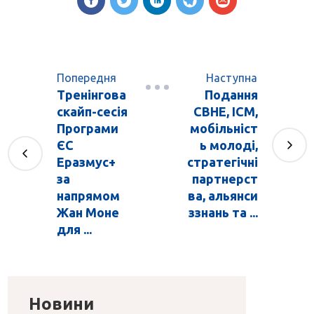
Попередня
Наступна
Тренінгова
Подання
скайп-сесія
СВНЕ, ІСМ,
Програми
мобільніст
ЄС
ь молоді,
Еразмус+
стратегічні
за
партнерст
напрямом
ва, альянси
Жан Моне
ззнань та ...
для ...
Новини