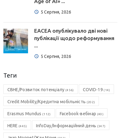
Age of AI» ...
5 Серпня, 2026
EACEA опублікувало дві нові
публікації щодо реформування
...
5 Серпня, 2026
Теги
CBHE/Розвиток потенціалу
COVID-19
(456)
(14)
Credit Mobility/Кредитна мобільність
(202)
Erasmus Mundus
Facebook-вебінар
(112)
(40)
HERE
InfoDay/Інформаційний день
(445)
(347)
Jean Monnet/Жан Моне