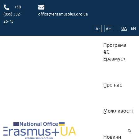
+38
(099) 332-
office@erasmusplus.org.ua
26-45
UA
EN
A-
A+
Програма
ЄС
Еразмус+
Про нас
Можливості
Новини